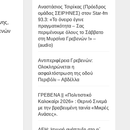
Αναστάσιος Τσιρίκας (Πρόεδρος
ομάδας ΣΕΙΡΗΝΕΣ) στον Star-fm
93.3: «Το όνειρο έγινε
νης,
πραγματικότητα – Σας
βενών
περιμένουμε όλους το Σάββατο
στη Μυρσίνα Γρεβενών !» –
(audio)
Αντιπεριφέρεια Γρεβενών:
Ολοκληρώνεται η
ασφαλτόστρωση της οδού
Περιβόλι – Αβδέλλα
ΓΡΕΒΕΝΑ || «Πολιτιστικό
Καλοκαίρι 2026» : Θερινό Σινεμά
με την βραβευμένη ταινία «Μικρές
Ανάσες».
ΔΕΗ: Ισχυρή ανάπτυξη στο α΄