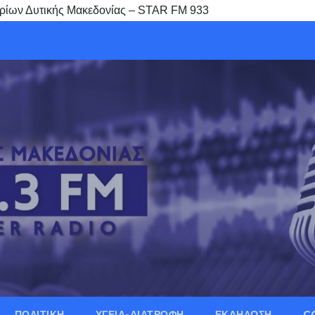
ηρίων Δυτικής Μακεδονίας – STAR FM 933
ΠΟΛΙΤΙΚΗ
ΥΓΕΙΑ-ΔΙΑΤΡΟΦΗ
ΕΚΔΗΛΩΣΗ
C