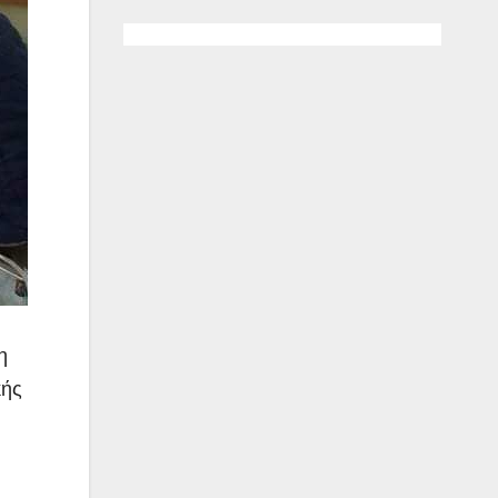
η
κής