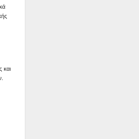
ικά
κής
ς και
ν.