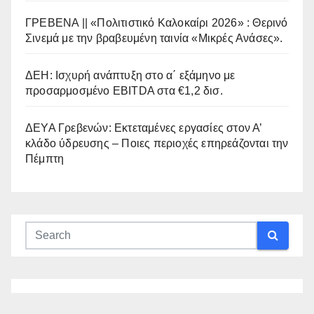
ΓΡΕΒΕΝΑ || «Πολιτιστικό Καλοκαίρι 2026» : Θερινό
Σινεμά με την βραβευμένη ταινία «Μικρές Ανάσες».
ΔΕΗ: Ισχυρή ανάπτυξη στο α΄ εξάμηνο με
προσαρμοσμένο EBITDA στα €1,2 δισ.
ΔΕΥΑ Γρεβενών: Εκτεταμένες εργασίες στον Α’
κλάδο ύδρευσης – Ποιες περιοχές επηρεάζονται την
Πέμπτη