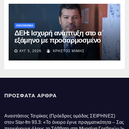
ΟΙΚΟΝΟΜΙΑ
ΔΕΗ: Ισχυρή ανάπτυξη στο α΄
εξάμηνο με προσαρμοσμένο
EBITDA στα €1,2 δισ.
ΑΥΓ 5, 2026
ΧΡΉΣΤΟΣ ΜΊΜΗΣ
ΠΡΌΣΦΑΤΑ ΆΡΘΡΑ
Αναστάσιος Τσιρίκας (Πρόεδρος ομάδας ΣΕΙΡΗΝΕΣ)
στον Star-fm 93.3: «Το όνειρο έγινε πραγματικότητα – Σας
περιμένουμε όλους το Σάββατο στη Μυρσίνα Γρεβενών !»