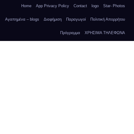
Home
App Privacy Policy
Contact
logo
Star- Photos
Αγαπημένα – blogs
Διαφήμιση
Παραγωγοί
Πολιτική Απορρήτου
Πρόγραμμα
ΧΡΗΣΙΜΑ ΤΗΛΕΦΩΝΑ