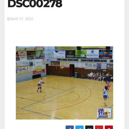
DSC00278
ΜΑΡ 17, 2022