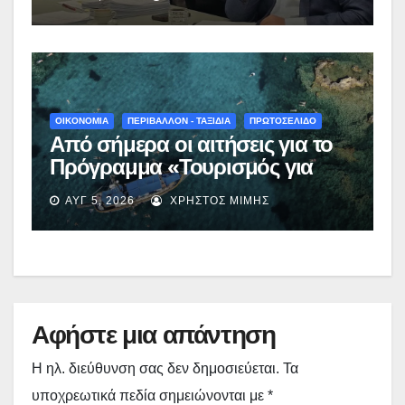
Νεστορίου: «Η δέσμευσή μας
γίνεται πράξη με εξασφαλισμένη
χρηματοδότηση»
ΟΙΚΟΝΟΜΙΑ
ΠΕΡΙΒΑΛΛΟΝ - ΤΑΞΙΔΙΑ
ΠΡΩΤΟΣΕΛΙΔΟ
Από σήμερα οι αιτήσεις για το
Πρόγραμμα «Τουρισμός για
Όλους 2026-2027» – Πότε λήγει
ΑΥΓ 5, 2026
ΧΡΉΣΤΟΣ ΜΊΜΗΣ
η προσθεσμία
Αφήστε μια απάντηση
Η ηλ. διεύθυνση σας δεν δημοσιεύεται.
Τα
υποχρεωτικά πεδία σημειώνονται με
*