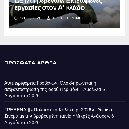
ΔΕΥΑ Γρεβενών: Εκτεταμένες
εργασίες στον Α’ κλάδο
ύδρευσης – Ποιες περιοχές
ΑΥΓ 5, 2026
ΧΡΉΣΤΟΣ ΜΊΜΗΣ
επηρεάζονται την Πέμπτη
ΠΡΌΣΦΑΤΑ ΆΡΘΡΑ
Αντιπεριφέρεια Γρεβενών: Ολοκληρώνεται η
ασφαλτόστρωση της οδού Περιβόλι – Αβδέλλα
6
Αυγούστου 2026
ΓΡΕΒΕΝΑ || «Πολιτιστικό Καλοκαίρι 2026» : Θερινό
Σινεμά με την βραβευμένη ταινία «Μικρές Ανάσες».
6
Αυγούστου 2026