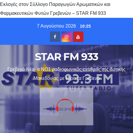
Εκλογές στον Σύλλογο Παραγωγών Αρωματικών και
Φαρμακευτικών Φυτών Γρεβενών – STAR FM 933
Skip
7 Αυγούστου 2026
10:25
to
content
STAR FM 933
Γρεβενά-Νέα- ο ΝΟ1 ραδιοφωνικός σταθμός της δυτικής
Μακεδονίας με έδρα τα Γρεβενα