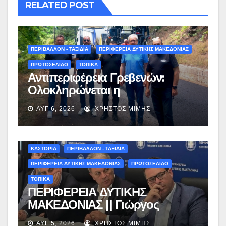
RELATED POST
ΠΕΡΙΒΑΛΛΟΝ - ΤΑΞΙΔΙΑ
ΠΕΡΙΦΕΡΕΙΑ ΔΥΤΙΚΗΣ ΜΑΚΕΔΟΝΙΑΣ
ΠΡΩΤΟΣΕΛΙΔΟ
ΤΟΠΙΚΑ
Αντιπεριφέρεια Γρεβενών:
Ολοκληρώνεται η
ασφαλτόστρωση της οδού
ΑΥΓ 6, 2026
ΧΡΉΣΤΟΣ ΜΊΜΗΣ
Περιβόλι – Αβδέλλα
ΚΑΣΤΟΡΙΑ
ΠΕΡΙΒΑΛΛΟΝ - ΤΑΞΙΔΙΑ
ΠΕΡΙΦΕΡΕΙΑ ΔΥΤΙΚΗΣ ΜΑΚΕΔΟΝΙΑΣ
ΠΡΩΤΟΣΕΛΙΔΟ
ΤΟΠΙΚΑ
ΠΕΡΙΦΕΡΕΙΑ ΔΥΤΙΚΗΣ
ΜΑΚΕΔΟΝΙΑΣ || Γιώργος
Αμανατίδης για Φράγμα
ΑΥΓ 5, 2026
ΧΡΉΣΤΟΣ ΜΊΜΗΣ