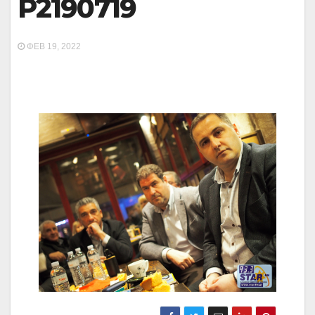
P2190719
ΦΕΒ 19, 2022