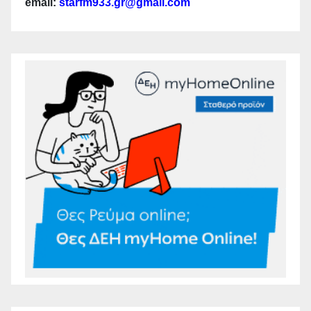
email:
starfm933.gr@gmail.com