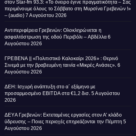
στον Star-fm 93.3: «Το όνειρο έγινε πραγματικότητα – Σας
περιμένουμε όλους το Σάββατο στη Μυρσίνα Γρεβενών !»
– (audio)
7 Αυγούστου 2026
Αντιπεριφέρεια Γρεβενών: Ολοκληρώνεται η
ασφαλτόστρωση της οδού Περιβόλι – Αβδέλλα
6
Αυγούστου 2026
ΓΡΕΒΕΝΑ || «Πολιτιστικό Καλοκαίρι 2026» : Θερινό
Σινεμά με την βραβευμένη ταινία «Μικρές Ανάσες».
6
Αυγούστου 2026
ΔΕΗ: Ισχυρή ανάπτυξη στο α΄ εξάμηνο με
προσαρμοσμένο EBITDA στα €1,2 δισ.
5 Αυγούστου
2026
ΔΕΥΑ Γρεβενών: Εκτεταμένες εργασίες στον Α’ κλάδο
ύδρευσης – Ποιες περιοχές επηρεάζονται την Πέμπτη
5
Αυγούστου 2026