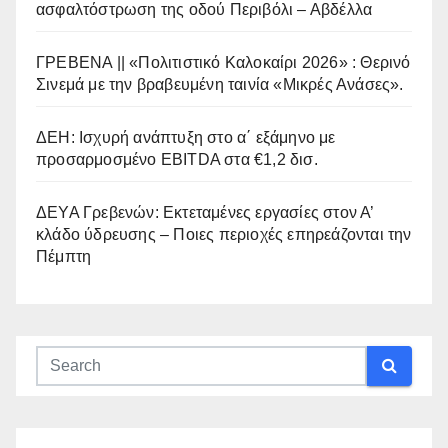
ασφαλτόστρωση της οδού Περιβόλι – Αβδέλλα
ΓΡΕΒΕΝΑ || «Πολιτιστικό Καλοκαίρι 2026» : Θερινό
Σινεμά με την βραβευμένη ταινία «Μικρές Ανάσες».
ΔΕΗ: Ισχυρή ανάπτυξη στο α΄ εξάμηνο με
προσαρμοσμένο EBITDA στα €1,2 δισ.
ΔΕΥΑ Γρεβενών: Εκτεταμένες εργασίες στον Α’
κλάδο ύδρευσης – Ποιες περιοχές επηρεάζονται την
Πέμπτη