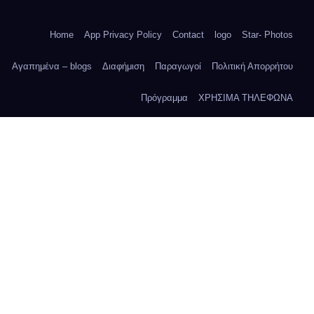
Home
App Privacy Policy
Contact
logo
Star- Photos
Αγαπημένα – blogs
Διαφήμιση
Παραγωγοί
Πολιτική Απορρήτου
Πρόγραμμα
ΧΡΗΣΙΜΑ ΤΗΛΕΦΩΝΑ