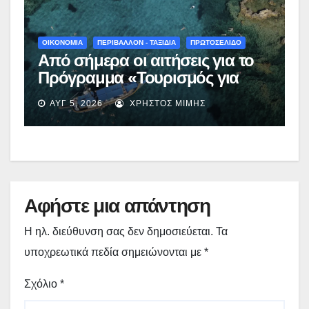
ΟΙΚΟΝΟΜΙΑ
ΠΕΡΙΒΑΛΛΟΝ - ΤΑΞΙΔΙΑ
ΠΡΩΤΟΣΕΛΙΔΟ
Από σήμερα οι αιτήσεις για το
Πρόγραμμα «Τουρισμός για
Όλους 2026-2027» – Πότε λήγει
ΑΥΓ 5, 2026
ΧΡΉΣΤΟΣ ΜΊΜΗΣ
η προσθεσμία
Αφήστε μια απάντηση
Η ηλ. διεύθυνση σας δεν δημοσιεύεται.
Τα
υποχρεωτικά πεδία σημειώνονται με
*
Σχόλιο
*