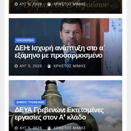
με την βραβευμένη ταινία
ΑΥΓ 6, 2026
ΧΡΉΣΤΟΣ ΜΊΜΗΣ
«Μικρές Ανάσες».
ΟΙΚΟΝΟΜΙΑ
ΔΕΗ: Ισχυρή ανάπτυξη στο α΄
εξάμηνο με προσαρμοσμένο
EBITDA στα €1,2 δισ.
ΑΥΓ 5, 2026
ΧΡΉΣΤΟΣ ΜΊΜΗΣ
ΔΗΜΟΣ ΓΡΕΒΕΝΩΝ
ΔΕΥΑ Γρεβενών: Εκτεταμένες
εργασίες στον Α’ κλάδο
ύδρευσης – Ποιες περιοχές
ΑΥΓ 5, 2026
ΧΡΉΣΤΟΣ ΜΊΜΗΣ