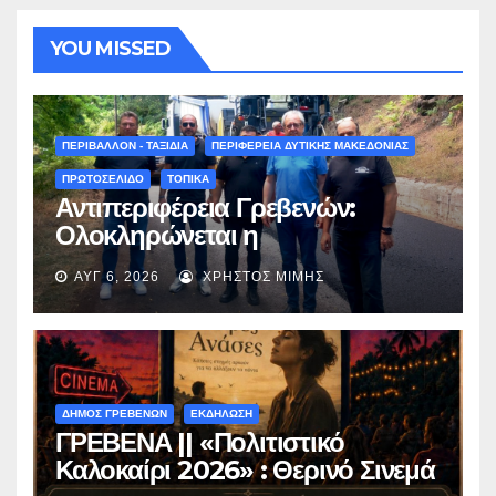
YOU MISSED
ΠΕΡΙΒΑΛΛΟΝ - ΤΑΞΙΔΙΑ
ΠΕΡΙΦΕΡΕΙΑ ΔΥΤΙΚΗΣ ΜΑΚΕΔΟΝΙΑΣ
ΠΡΩΤΟΣΕΛΙΔΟ
ΤΟΠΙΚΑ
Αντιπεριφέρεια Γρεβενών:
Ολοκληρώνεται η
ασφαλτόστρωση της οδού
ΑΥΓ 6, 2026
ΧΡΉΣΤΟΣ ΜΊΜΗΣ
Περιβόλι – Αβδέλλα
ΔΗΜΟΣ ΓΡΕΒΕΝΩΝ
ΕΚΔΗΛΩΣΗ
ΓΡΕΒΕΝΑ || «Πολιτιστικό
Καλοκαίρι 2026» : Θερινό Σινεμά