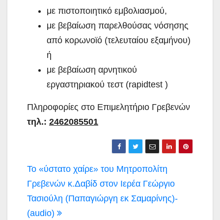
με πιστοποιητικό εμβολιασμού,
με βεβαίωση παρελθούσας νόσησης
από κορωνοϊό (τελευταίου εξαμήνου)
ή
με βεβαίωση αρνητικού
εργαστηριακού τεστ (rapidtest )
Πληροφορίες στο Επιμελητήριο Γρεβενών
τηλ.:
2462085501
Πλοήγηση
Το «ύστατο χαίρε» του Μητροπολίτη
άρθρων
Γρεβενών κ.Δαβίδ στον Ιερέα Γεώργιο
Τασιούλη (Παπαγιώργη εκ Σαμαρίνης)-
(audio)