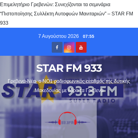
Επιμελητήριο Γρεβενών: Συνεχίζονται τα σεμινάρια
“Πιστοποίησης Συλλέκτη Αυτοφυών Μανιταριών” – STAR FM
933
Skip
7 Αυγούστου 2026
07:55
to
content
STAR FM 933
Γρεβενά-Νέα- ο ΝΟ1 ραδιοφωνικός σταθμός της δυτικής
Μακεδονίας με έδρα τα Γρεβενα