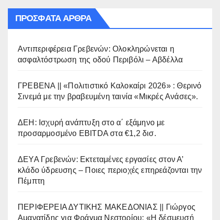
ΠΡΌΣΦΑΤΑ ΆΡΘΡΑ
Αντιπεριφέρεια Γρεβενών: Ολοκληρώνεται η
ασφαλτόστρωση της οδού Περιβόλι – Αβδέλλα
ΓΡΕΒΕΝΑ || «Πολιτιστικό Καλοκαίρι 2026» : Θερινό
Σινεμά με την βραβευμένη ταινία «Μικρές Ανάσες».
ΔΕΗ: Ισχυρή ανάπτυξη στο α΄ εξάμηνο με
προσαρμοσμένο EBITDA στα €1,2 δισ.
ΔΕΥΑ Γρεβενών: Εκτεταμένες εργασίες στον Α’
κλάδο ύδρευσης – Ποιες περιοχές επηρεάζονται την
Πέμπτη
ΠΕΡΙΦΕΡΕΙΑ ΔΥΤΙΚΗΣ ΜΑΚΕΔΟΝΙΑΣ || Γιώργος
Αμανατίδης για Φράγμα Νεστορίου: «Η δέσμευσή