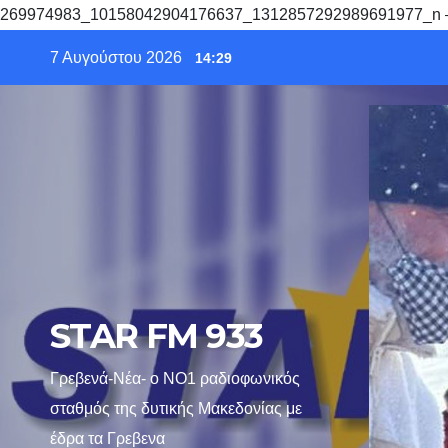
269974983_10158042904176637_1312857292989691977_n 
Skip
7 Αυγούστου 2026
14:29
to
content
STAR FM 933
Γρεβενά-Νέα- ο ΝΟ1 ραδιοφωνικός
σταθμός της δυτικής Μακεδονίας με
έδρα τα Γρεβενα