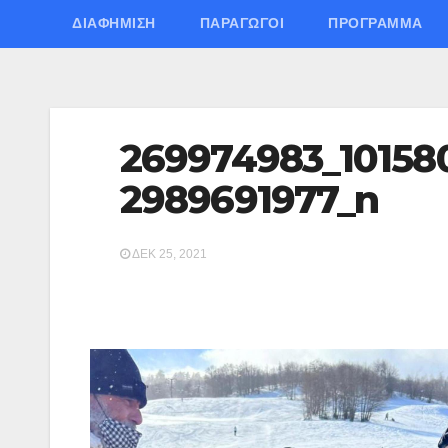
ΔΙΑΦΉΜΙΣΗ
ΠΑΡΑΓΩΓΟΊ
ΠΡΌΓΡΑΜΜΑ
269974983_10158
2989691977_n
ΔΕΚ 25, 2021