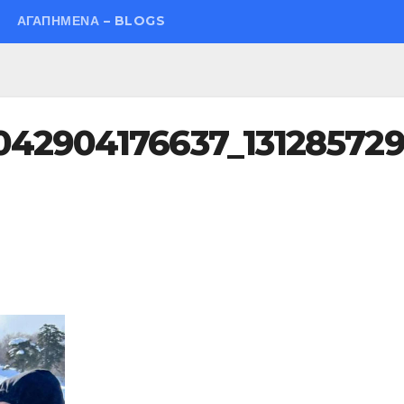
ΑΓΑΠΗΜΈΝΑ – BLOGS
042904176637_13128572