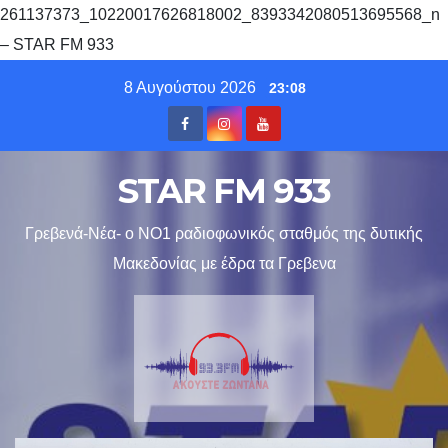
261137373_10220017626818002_8393342080513695568_n
– STAR FM 933
Skip
8 Αυγούστου 2026
23:08
to
content
STAR FM 933
Γρεβενά-Νέα- ο ΝΟ1 ραδιοφωνικός σταθμός της δυτικής
Μακεδονίας με έδρα τα Γρεβενα