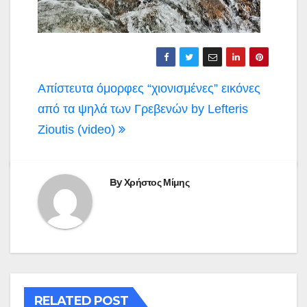
Πλοήγηση
Απίστευτα όμορφες “χιονισμένες” εικόνες
άρθρων
από τα ψηλά των Γρεβενών by Lefteris
Zioutis (video)
By
Χρήστος Μίμης
RELATED POST