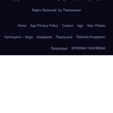
Rights Reserved. by
Themeansar
Home
App Privacy Policy
Contact
logo
Star- Photos
Αγαπημένα – blogs
Διαφήμιση
Παραγωγοί
Πολιτική Απορρήτου
Πρόγραμμα
ΧΡΗΣΙΜΑ ΤΗΛΕΦΩΝΑ