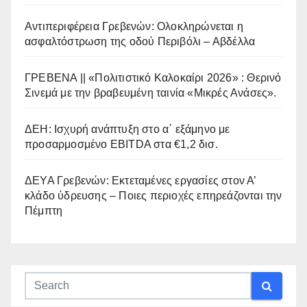
Αντιπεριφέρεια Γρεβενών: Ολοκληρώνεται η
ασφαλτόστρωση της οδού Περιβόλι – Αβδέλλα
ΓΡΕΒΕΝΑ || «Πολιτιστικό Καλοκαίρι 2026» : Θερινό
Σινεμά με την βραβευμένη ταινία «Μικρές Ανάσες».
ΔΕΗ: Ισχυρή ανάπτυξη στο α΄ εξάμηνο με
προσαρμοσμένο EBITDA στα €1,2 δισ.
ΔΕΥΑ Γρεβενών: Εκτεταμένες εργασίες στον Α’
κλάδο ύδρευσης – Ποιες περιοχές επηρεάζονται την
Πέμπτη