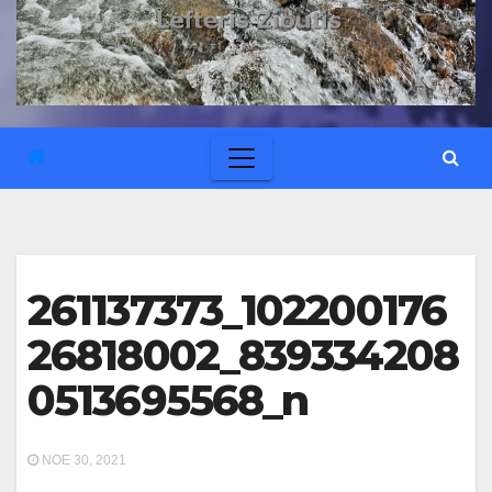
261137373_102200176
26818002_839334208
0513695568_n
ΝΟΈ 30, 2021