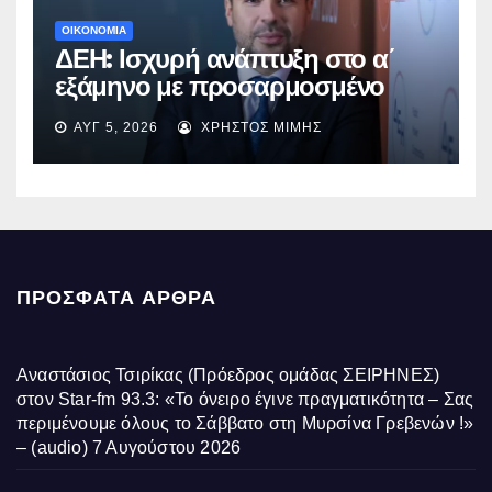
ΟΙΚΟΝΟΜΙΑ
ΔΕΗ: Ισχυρή ανάπτυξη στο α΄
εξάμηνο με προσαρμοσμένο
EBITDA στα €1,2 δισ.
ΑΥΓ 5, 2026
ΧΡΉΣΤΟΣ ΜΊΜΗΣ
ΠΡΌΣΦΑΤΑ ΆΡΘΡΑ
Αναστάσιος Τσιρίκας (Πρόεδρος ομάδας ΣΕΙΡΗΝΕΣ)
στον Star-fm 93.3: «Το όνειρο έγινε πραγματικότητα – Σας
περιμένουμε όλους το Σάββατο στη Μυρσίνα Γρεβενών !»
– (audio)
7 Αυγούστου 2026