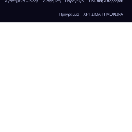
Αγαπημένα – blogs
Διαφήμιση
Παραγωγοί
Πολιτική Απορρήτου
Πρόγραμμα
ΧΡΗΣΙΜΑ ΤΗΛΕΦΩΝΑ