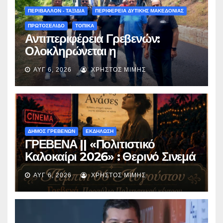
(audio)
ΠΕΡΙΒΑΛΛΟΝ - ΤΑΞΙΔΙΑ
ΠΕΡΙΦΕΡΕΙΑ ΔΥΤΙΚΗΣ ΜΑΚΕΔΟΝΙΑΣ
ΠΡΩΤΟΣΕΛΙΔΟ
ΤΟΠΙΚΑ
Αντιπεριφέρεια Γρεβενών:
Ολοκληρώνεται η
ασφαλτόστρωση της οδού
ΑΥΓ 6, 2026
ΧΡΉΣΤΟΣ ΜΊΜΗΣ
Περιβόλι – Αβδέλλα
ΔΗΜΟΣ ΓΡΕΒΕΝΩΝ
ΕΚΔΗΛΩΣΗ
ΓΡΕΒΕΝΑ || «Πολιτιστικό
Καλοκαίρι 2026» : Θερινό Σινεμά
με την βραβευμένη ταινία
ΑΥΓ 6, 2026
ΧΡΉΣΤΟΣ ΜΊΜΗΣ
«Μικρές Ανάσες».