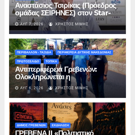
Αναστάσιος Τσιρίκας (Πρόεδρος
ομάδας ΣΕΙΡΗΝΕΣ) στον Star-
fm 93.3: «Το όνειρο έγινε
ΑΥΓ 7, 2026
ΧΡΉΣΤΟΣ ΜΊΜΗΣ
πραγματικότητα – Σας
περιμένουμε όλους το Σάββατο
στη Μυρσίνα Γρεβενών !» –
(audio)
ΠΕΡΙΒΑΛΛΟΝ - ΤΑΞΙΔΙΑ
ΠΕΡΙΦΕΡΕΙΑ ΔΥΤΙΚΗΣ ΜΑΚΕΔΟΝΙΑΣ
ΠΡΩΤΟΣΕΛΙΔΟ
ΤΟΠΙΚΑ
Αντιπεριφέρεια Γρεβενών:
Ολοκληρώνεται η
ασφαλτόστρωση της οδού
ΑΥΓ 6, 2026
ΧΡΉΣΤΟΣ ΜΊΜΗΣ
Περιβόλι – Αβδέλλα
ΔΗΜΟΣ ΓΡΕΒΕΝΩΝ
ΕΚΔΗΛΩΣΗ
ΓΡΕΒΕΝΑ || «Πολιτιστικό