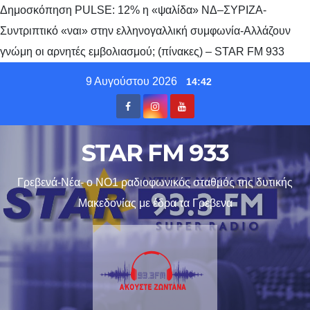
Δημοσκόπηση PULSE: 12% η «ψαλίδα» ΝΔ–ΣΥΡΙΖΑ-
Συντριπτικό «ναι» στην ελληνογαλλική συμφωνία-Αλλάζουν
γνώμη οι αρνητές εμβολιασμού; (πίνακες) – STAR FM 933
Skip
9 Αυγούστου 2026
14:42
to
content
STAR FM 933
Γρεβενά-Νέα- ο ΝΟ1 ραδιοφωνικός σταθμός της δυτικής
Μακεδονίας με έδρα τα Γρεβενα