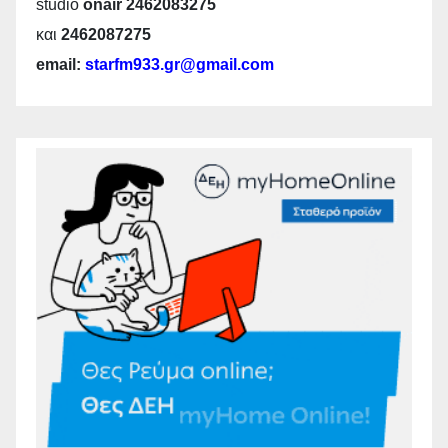
studio
onair 2462083275
και
2462087275
email:
starfm933.gr@gmail.com