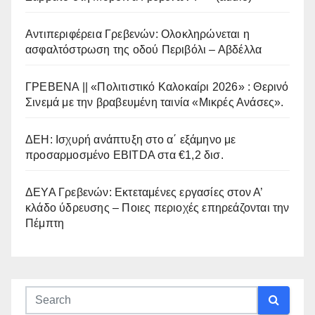
Αντιπεριφέρεια Γρεβενών: Ολοκληρώνεται η
ασφαλτόστρωση της οδού Περιβόλι – Αβδέλλα
ΓΡΕΒΕΝΑ || «Πολιτιστικό Καλοκαίρι 2026» : Θερινό
Σινεμά με την βραβευμένη ταινία «Μικρές Ανάσες».
ΔΕΗ: Ισχυρή ανάπτυξη στο α΄ εξάμηνο με
προσαρμοσμένο EBITDA στα €1,2 δισ.
ΔΕΥΑ Γρεβενών: Εκτεταμένες εργασίες στον Α’
κλάδο ύδρευσης – Ποιες περιοχές επηρεάζονται την
Πέμπτη