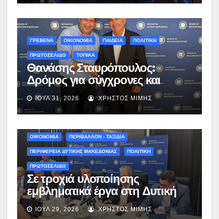
εργασίες στο Δημοτικό Στάδιο
Γρεβενών «Μίλτος Τεντόγλου»
ΓΡΕΒΕΝΑ
ΟΙΚΟΝΟΜΙΑ
ΠΑΙΔΕΙΑ
ΠΟΛΙΤΙΚΗ
ΠΡΩΤΟΣΕΛΙΔΟ
ΤΟΠΙΚΑ
Θανάσης Σταυρόπουλος:
Δρόμος για σύγχρονες και
«πράσινες» σχολικές αυλές στα
ΙΟΎΛ 31, 2026
ΧΡΉΣΤΟΣ ΜΊΜΗΣ
Γρεβενά μετά από συζήτηση με
τον Αναπληρωτή Υπουργό
Εθνικής Οικονομίας και
Οικονομικών, Νίκο Παπαθανάση
ΟΙΚΟΝΟΜΙΑ
ΠΕΡΙΒΑΛΛΟΝ - ΤΑΞΙΔΙΑ
ΠΕΡΙΦΕΡΕΙΑ ΔΥΤΙΚΗΣ ΜΑΚΕΔΟΝΙΑΣ
ΠΟΛΙΤΙΚΗ
ΠΡΩΤΟΣΕΛΙΔΟ
Σε τροχιά υλοποίησης
εμβληματικά έργα στη Δυτική
Μακεδονία: Ο απολογισμός του
ΙΟΎΛ 29, 2026
ΧΡΉΣΤΟΣ ΜΊΜΗΣ
Γιώργου Αμανατίδη μετά την