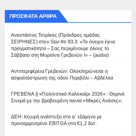
ΠΡΌΣΦΑΤΑ ΆΡΘΡΑ
Αναστάσιος Τσιρίκας (Πρόεδρος ομάδας
ΣΕΙΡΗΝΕΣ) στον Star-fm 93.3: «Το όνειρο έγινε
πραγματικότητα – Σας περιμένουμε όλους το
Σάββατο στη Μυρσίνα Γρεβενών !» – (audio)
Αντιπεριφέρεια Γρεβενών: Ολοκληρώνεται η
ασφαλτόστρωση της οδού Περιβόλι – Αβδέλλα
ΓΡΕΒΕΝΑ || «Πολιτιστικό Καλοκαίρι 2026» : Θερινό
Σινεμά με την βραβευμένη ταινία «Μικρές Ανάσες».
ΔΕΗ: Ισχυρή ανάπτυξη στο α΄ εξάμηνο με
προσαρμοσμένο EBITDA στα €1,2 δισ.