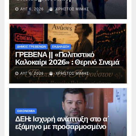
ασφαλτόστρωση της οδού
ΑΥΓ 6, 2026
ΧΡΉΣΤΟΣ ΜΊΜΗΣ
Περιβόλι – Αβδέλλα
ΔΗΜΟΣ ΓΡΕΒΕΝΩΝ
ΕΚΔΗΛΩΣΗ
ΓΡΕΒΕΝΑ || «Πολιτιστικό
Καλοκαίρι 2026» : Θερινό Σινεμά
με την βραβευμένη ταινία
ΑΥΓ 6, 2026
ΧΡΉΣΤΟΣ ΜΊΜΗΣ
«Μικρές Ανάσες».
ΟΙΚΟΝΟΜΙΑ
ΔΕΗ: Ισχυρή ανάπτυξη στο α΄
εξάμηνο με προσαρμοσμένο
EBITDA στα €1,2 δισ.