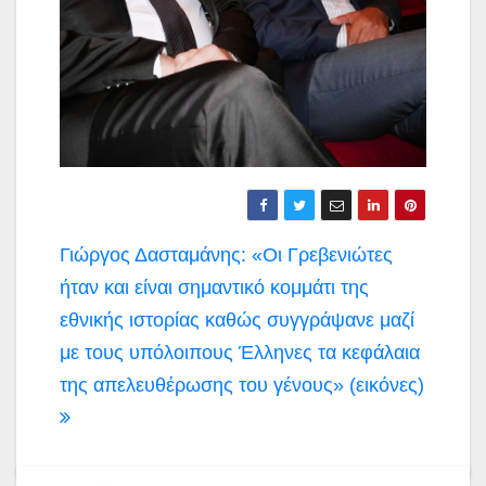
Πλοήγηση
Γιώργος Δασταμάνης: «Οι Γρεβενιώτες
άρθρων
ήταν και είναι σημαντικό κομμάτι της
εθνικής ιστορίας καθώς συγγράψανε μαζί
με τους υπόλοιπους Έλληνες τα κεφάλαια
της απελευθέρωσης του γένους» (εικόνες)