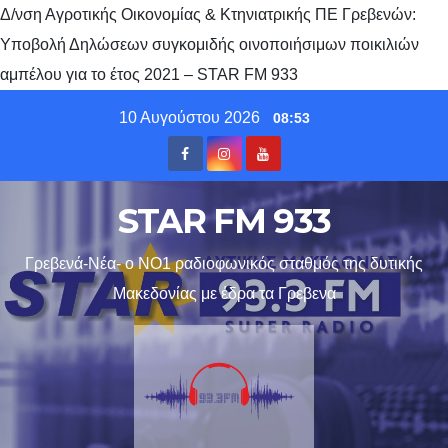
Δ/νση Αγροτικής Οικονομίας & Κτηνιατρικής ΠΕ Γρεβενών:
Υποβολή Δηλώσεων συγκομιδής οινοποιήσιμων ποικιλιών
αμπέλου για το έτος 2021 – STAR FM 933
Skip
10 Αυγούστου 2026
08:53
to
content
STAR FM 933
Γρεβενά-Νέα- ο ΝΟ1 ραδιοφωνικός σταθμός της δυτικής
Μακεδονίας με έδρα τα Γρεβενα