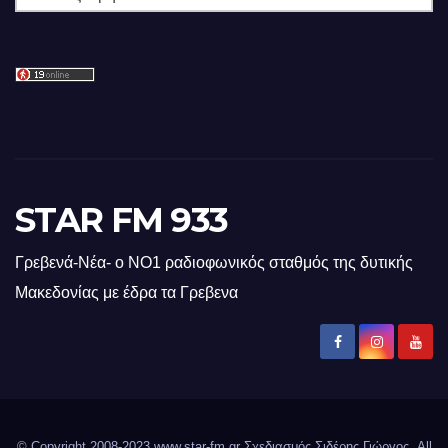
STAR FM 933
Γρεβενά-Νέα- ο ΝΟ1 ραδιοφωνικός σταθμός της δυτικής
Μακεδονίας με έδρα τα Γρεβενα
© Copyright 2008-2023 www.star-fm.gr Σχεδιασμός Σιδέρης Γιώργος. All