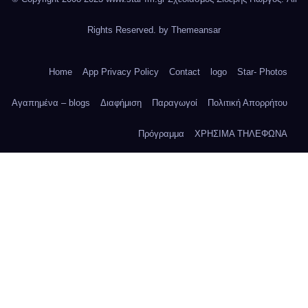
Rights Reserved. by
Themeansar
Home
App Privacy Policy
Contact
logo
Star- Photos
Αγαπημένα – blogs
Διαφήμιση
Παραγωγοί
Πολιτική Απορρήτου
Πρόγραμμα
ΧΡΗΣΙΜΑ ΤΗΛΕΦΩΝΑ