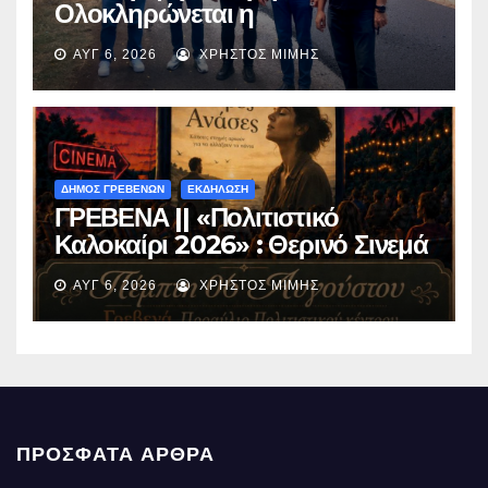
Ολοκληρώνεται η
ασφαλτόστρωση της οδού
ΑΥΓ 6, 2026
ΧΡΉΣΤΟΣ ΜΊΜΗΣ
Περιβόλι – Αβδέλλα
ΔΗΜΟΣ ΓΡΕΒΕΝΩΝ
ΕΚΔΗΛΩΣΗ
ΓΡΕΒΕΝΑ || «Πολιτιστικό
Καλοκαίρι 2026» : Θερινό Σινεμά
με την βραβευμένη ταινία
ΑΥΓ 6, 2026
ΧΡΉΣΤΟΣ ΜΊΜΗΣ
«Μικρές Ανάσες».
ΠΡΌΣΦΑΤΑ ΆΡΘΡΑ