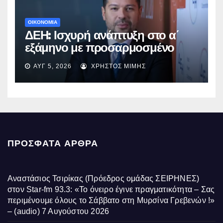
ΟΙΚΟΝΟΜΙΑ
ΔΕΗ: Ισχυρή ανάπτυξη στο α΄
εξάμηνο με προσαρμοσμένο
EBITDA στα €1,2 δισ.
ΑΥΓ 5, 2026
ΧΡΉΣΤΟΣ ΜΊΜΗΣ
ΠΡΌΣΦΑΤΑ ΆΡΘΡΑ
Αναστάσιος Τσιρίκας (Πρόεδρος ομάδας ΣΕΙΡΗΝΕΣ)
στον Star-fm 93.3: «Το όνειρο έγινε πραγματικότητα – Σας
περιμένουμε όλους το Σάββατο στη Μυρσίνα Γρεβενών !»
– (audio)
7 Αυγούστου 2026