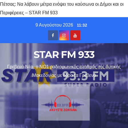
Πέτσας: Να λάβουν μέτρα ενόψει του καύσωνα οι Δήμοι και οι
Περιφέρειες – STAR FM 933
Skip
9 Αυγούστου 2026
11:32
to
content
STAR FM 933
Γρεβενά-Νέα- ο ΝΟ1 ραδιοφωνικός σταθμός της δυτικής
Μακεδονίας με έδρα τα Γρεβενα