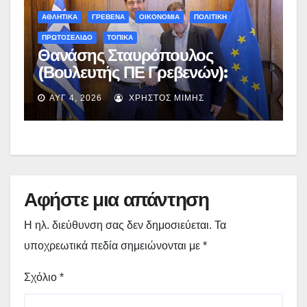
ΑΘΛΗΤΙΚΑ
ΓΡΕΒΕΝΑ
ΟΙΚΟΝΟΜΙΑ
ΠΟΛΙΤΙΚΗ
ΠΡΩΤΟΣΕΛΙΔΟ
ΤΟΠΙΚΑ
Θανάσης Σταυρόπουλος
(Βουλευτής ΠΕ Γρεβενών):
Έκτακτη χρηματοδότηση
ΑΥΓ 4, 2026
ΧΡΉΣΤΟΣ ΜΊΜΗΣ
400.000€ για επιπλέον
εργασίες στο Δημοτικό Στάδιο
Γρεβενών «Μίλτος Τεντόγλου»
Αφήστε μια απάντηση
Η ηλ. διεύθυνση σας δεν δημοσιεύεται.
Τα
υποχρεωτικά πεδία σημειώνονται με
*
Σχόλιο
*