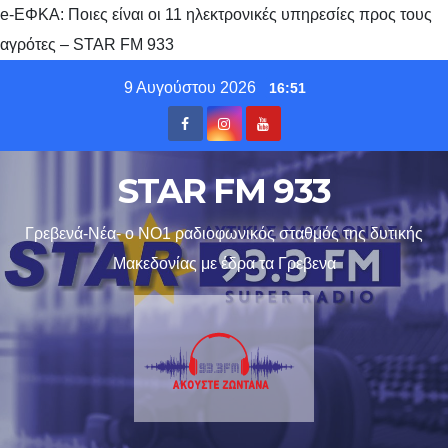
e-ΕΦΚΑ: Ποιες είναι οι 11 ηλεκτρονικές υπηρεσίες προς τους
αγρότες – STAR FM 933
Skip
9 Αυγούστου 2026
16:51
to
content
STAR FM 933
Γρεβενά-Νέα- ο ΝΟ1 ραδιοφωνικός σταθμός της δυτικής
Μακεδονίας με έδρα τα Γρεβενα