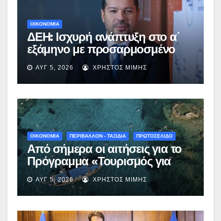
ΟΙΚΟΝΟΜΙΑ
ΔΕΗ: Ισχυρή ανάπτυξη στο α΄
εξάμηνο με προσαρμοσμένο
EBITDA στα €1,2 δισ.
ΑΥΓ 5, 2026
ΧΡΉΣΤΟΣ ΜΊΜΗΣ
ΟΙΚΟΝΟΜΙΑ
ΠΕΡΙΒΑΛΛΟΝ - ΤΑΞΙΔΙΑ
ΠΡΩΤΟΣΕΛΙΔΟ
Από σήμερα οι αιτήσεις για το
Πρόγραμμα «Τουρισμός για
Όλους 2026-2027» – Πότε λήγει
ΑΥΓ 5, 2026
ΧΡΉΣΤΟΣ ΜΊΜΗΣ
η προσθεσμία