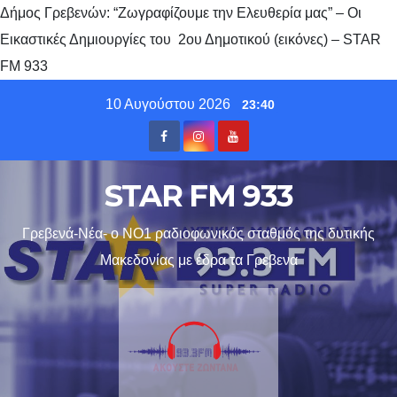
Δήμος Γρεβενών: “Ζωγραφίζουμε την Ελευθερία μας” – Οι
Εικαστικές Δημιουργίες του 2ου Δημοτικού (εικόνες) – STAR
FM 933
Skip
10 Αυγούστου 2026
23:40
to
content
STAR FM 933
Γρεβενά-Νέα- ο ΝΟ1 ραδιοφωνικός σταθμός της δυτικής
Μακεδονίας με έδρα τα Γρεβενα