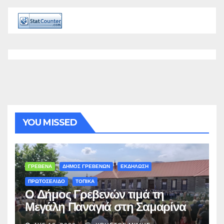
YOU MISSED
ΓΡΕΒΕΝΑ
ΔΗΜΟΣ ΓΡΕΒΕΝΩΝ
ΕΚΔΗΛΩΣΗ
ΠΡΩΤΟΣΕΛΙΔΟ
ΤΟΠΙΚΑ
Ο Δήμος Γρεβενών τιμά τη
Μεγάλη Παναγιά στη Σαμαρίνα
με Θεία Λειτουργία και “Τσιάτσιο”