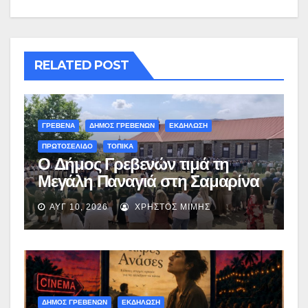
RELATED POST
ΓΡΕΒΕΝΑ
ΔΗΜΟΣ ΓΡΕΒΕΝΩΝ
ΕΚΔΗΛΩΣΗ
ΠΡΩΤΟΣΕΛΙΔΟ
ΤΟΠΙΚΑ
Ο Δήμος Γρεβενών τιμά τη
Μεγάλη Παναγιά στη Σαμαρίνα
με Θεία Λειτουργία και
ΑΥΓ 10, 2026
ΧΡΉΣΤΟΣ ΜΊΜΗΣ
“Τσιάτσιο”
ΔΗΜΟΣ ΓΡΕΒΕΝΩΝ
ΕΚΔΗΛΩΣΗ