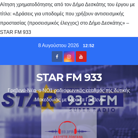
Αίτηση χρηματοδότησης από τον Δήμο Δεσκάτης του έργου με
τίτλο: «Δράσεις για υποδομές που χρήζουν αντισεισμικής
προστασίας (προσεισμικός έλεγχος) στο Δήμο Δεσκάτης» –
STAR FM 933
Skip
8 Αυγούστου 2026
12:52
to
content
STAR FM 933
Γρεβενά-Νέα- ο ΝΟ1 ραδιοφωνικός σταθμός της δυτικής
Μακεδονίας με έδρα τα Γρεβενα