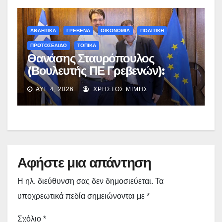
ΑΘΛΗΤΙΚΑ
ΓΡΕΒΕΝΑ
ΟΙΚΟΝΟΜΙΑ
ΠΟΛΙΤΙΚΗ
ΠΡΩΤΟΣΕΛΙΔΟ
ΤΟΠΙΚΑ
Θανάσης Σταυρόπουλος
(Βουλευτής ΠΕ Γρεβενών):
Έκτακτη χρηματοδότηση
ΑΥΓ 4, 2026
ΧΡΉΣΤΟΣ ΜΊΜΗΣ
400.000€ για επιπλέον
εργασίες στο Δημοτικό Στάδιο
Γρεβενών «Μίλτος Τεντόγλου»
Αφήστε μια απάντηση
Η ηλ. διεύθυνση σας δεν δημοσιεύεται.
Τα
υποχρεωτικά πεδία σημειώνονται με
*
Σχόλιο
*