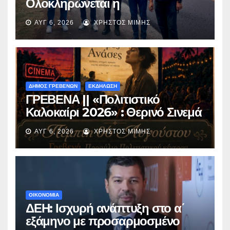
Ολοκληρώνεται η
ασφαλτόστρωση της οδού
ΑΥΓ 6, 2026
ΧΡΉΣΤΟΣ ΜΊΜΗΣ
Περιβόλι – Αβδέλλα
ΔΗΜΟΣ ΓΡΕΒΕΝΩΝ
ΕΚΔΗΛΩΣΗ
ΓΡΕΒΕΝΑ || «Πολιτιστικό
Καλοκαίρι 2026» : Θερινό Σινεμά
με την βραβευμένη ταινία
ΑΥΓ 6, 2026
ΧΡΉΣΤΟΣ ΜΊΜΗΣ
«Μικρές Ανάσες».
ΟΙΚΟΝΟΜΙΑ
ΔΕΗ: Ισχυρή ανάπτυξη στο α΄
εξάμηνο με προσαρμοσμένο