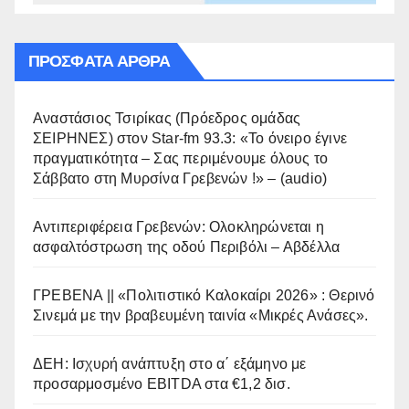
ΠΡΌΣΦΑΤΑ ΆΡΘΡΑ
Αναστάσιος Τσιρίκας (Πρόεδρος ομάδας
ΣΕΙΡΗΝΕΣ) στον Star-fm 93.3: «Το όνειρο έγινε
πραγματικότητα – Σας περιμένουμε όλους το
Σάββατο στη Μυρσίνα Γρεβενών !» – (audio)
Αντιπεριφέρεια Γρεβενών: Ολοκληρώνεται η
ασφαλτόστρωση της οδού Περιβόλι – Αβδέλλα
ΓΡΕΒΕΝΑ || «Πολιτιστικό Καλοκαίρι 2026» : Θερινό
Σινεμά με την βραβευμένη ταινία «Μικρές Ανάσες».
ΔΕΗ: Ισχυρή ανάπτυξη στο α΄ εξάμηνο με
προσαρμοσμένο EBITDA στα €1,2 δισ.