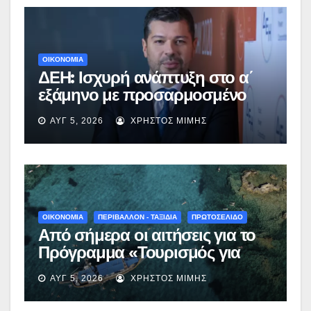
ΟΙΚΟΝΟΜΙΑ
ΔΕΗ: Ισχυρή ανάπτυξη στο α΄
εξάμηνο με προσαρμοσμένο
EBITDA στα €1,2 δισ.
ΑΥΓ 5, 2026
ΧΡΉΣΤΟΣ ΜΊΜΗΣ
ΟΙΚΟΝΟΜΙΑ
ΠΕΡΙΒΑΛΛΟΝ - ΤΑΞΙΔΙΑ
ΠΡΩΤΟΣΕΛΙΔΟ
Από σήμερα οι αιτήσεις για το
Πρόγραμμα «Τουρισμός για
Όλους 2026-2027» – Πότε λήγει
ΑΥΓ 5, 2026
ΧΡΉΣΤΟΣ ΜΊΜΗΣ
η προσθεσμία