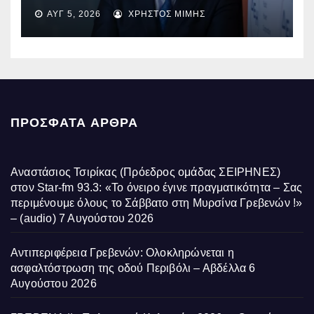
EBITDA στα €1,2 δισ.
ΑΥΓ 5, 2026
ΧΡΉΣΤΟΣ ΜΊΜΗΣ
ΠΡΌΣΦΑΤΑ ΆΡΘΡΑ
Αναστάσιος Τσιρίκας (Πρόεδρος ομάδας ΣΕΙΡΗΝΕΣ)
στον Star-fm 93.3: «Το όνειρο έγινε πραγματικότητα – Σας
περιμένουμε όλους το Σάββατο στη Μυρσίνα Γρεβενών !»
– (audio)
7 Αυγούστου 2026
Αντιπεριφέρεια Γρεβενών: Ολοκληρώνεται η
ασφαλτόστρωση της οδού Περιβόλι – Αβδέλλα
6
Αυγούστου 2026