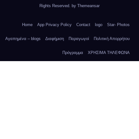
Rights Reserved. by
Themeansar
Home
App Privacy Policy
Contact
logo
Star- Photos
Αγαπημένα – blogs
Διαφήμιση
Παραγωγοί
Πολιτική Απορρήτου
Πρόγραμμα
ΧΡΗΣΙΜΑ ΤΗΛΕΦΩΝΑ