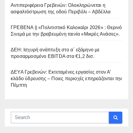
Αντιπεριφέρεια Γρεβενών: Ολοκληρώνεται η
ασφαλτόστρωση της οδού Περιβόλι – Αβδέλλα
ΓΡΕΒΕΝΑ || «Πολιτιστικό Καλοκαίρι 2026» : Θερινό
Σινεμά με την βραβευμένη ταινία «Μικρές Ανάσες».
ΔΕΗ: Ισχυρή ανάπτυξη στο α΄ εξάμηνο με
προσαρμοσμένο EBITDA στα €1,2 δισ.
ΔΕΥΑ Γρεβενών: Εκτεταμένες εργασίες στον Α’
κλάδο ύδρευσης – Ποιες περιοχές επηρεάζονται την
Πέμπτη