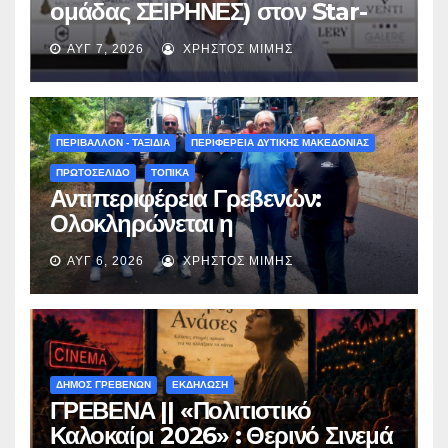
ομάδας ΣΕΙΡΗΝΕΣ) στον Star-
fm 93.3: «Το όνειρο έγινε
ΑΥΓ 7, 2026
ΧΡΉΣΤΟΣ ΜΊΜΗΣ
πραγματικότητα – Σας
περιμένουμε όλους το Σάββατο
στη Μυρσίνα Γρεβενών !» –
(audio)
ΠΕΡΙΒΑΛΛΟΝ - ΤΑΞΙΔΙΑ
ΠΕΡΙΦΕΡΕΙΑ ΔΥΤΙΚΗΣ ΜΑΚΕΔΟΝΙΑΣ
ΠΡΩΤΟΣΕΛΙΔΟ
ΤΟΠΙΚΑ
Αντιπεριφέρεια Γρεβενών:
Ολοκληρώνεται η
ασφαλτόστρωση της οδού
ΑΥΓ 6, 2026
ΧΡΉΣΤΟΣ ΜΊΜΗΣ
Περιβόλι – Αβδέλλα
ΔΗΜΟΣ ΓΡΕΒΕΝΩΝ
ΕΚΔΗΛΩΣΗ
ΓΡΕΒΕΝΑ || «Πολιτιστικό
Καλοκαίρι 2026» : Θερινό Σινεμά