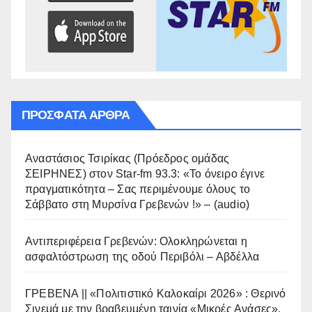
ΠΡΌΣΦΑΤΑ ΆΡΘΡΑ
Αναστάσιος Τσιρίκας (Πρόεδρος ομάδας
ΣΕΙΡΗΝΕΣ) στον Star-fm 93.3: «Το όνειρο έγινε
πραγματικότητα – Σας περιμένουμε όλους το
Σάββατο στη Μυρσίνα Γρεβενών !» – (audio)
Αντιπεριφέρεια Γρεβενών: Ολοκληρώνεται η
ασφαλτόστρωση της οδού Περιβόλι – Αβδέλλα
ΓΡΕΒΕΝΑ || «Πολιτιστικό Καλοκαίρι 2026» : Θερινό
Σινεμά με την βραβευμένη ταινία «Μικρές Ανάσες».