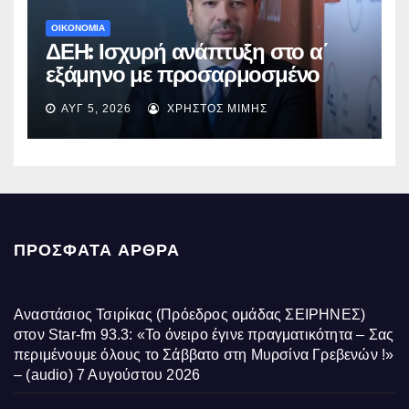
ΟΙΚΟΝΟΜΙΑ
ΔΕΗ: Ισχυρή ανάπτυξη στο α΄
εξάμηνο με προσαρμοσμένο
EBITDA στα €1,2 δισ.
ΑΥΓ 5, 2026
ΧΡΉΣΤΟΣ ΜΊΜΗΣ
ΠΡΌΣΦΑΤΑ ΆΡΘΡΑ
Αναστάσιος Τσιρίκας (Πρόεδρος ομάδας ΣΕΙΡΗΝΕΣ)
στον Star-fm 93.3: «Το όνειρο έγινε πραγματικότητα – Σας
περιμένουμε όλους το Σάββατο στη Μυρσίνα Γρεβενών !»
– (audio)
7 Αυγούστου 2026