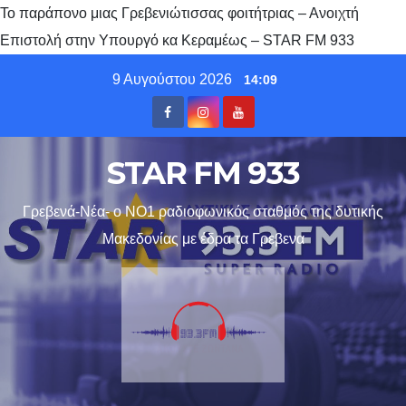
Το παράπονο μιας Γρεβενιώτισσας φοιτήτριας – Ανοιχτή
Επιστολή στην Υπουργό κα Κεραμέως – STAR FM 933
Skip
9 Αυγούστου 2026
14:09
to
content
STAR FM 933
Γρεβενά-Νέα- ο ΝΟ1 ραδιοφωνικός σταθμός της δυτικής
Μακεδονίας με έδρα τα Γρεβενα