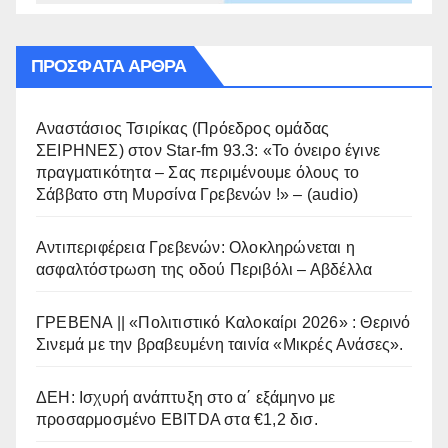
ΠΡΌΣΦΑΤΑ ΆΡΘΡΑ
Αναστάσιος Τσιρίκας (Πρόεδρος ομάδας
ΣΕΙΡΗΝΕΣ) στον Star-fm 93.3: «Το όνειρο έγινε
πραγματικότητα – Σας περιμένουμε όλους το
Σάββατο στη Μυρσίνα Γρεβενών !» – (audio)
Αντιπεριφέρεια Γρεβενών: Ολοκληρώνεται η
ασφαλτόστρωση της οδού Περιβόλι – Αβδέλλα
ΓΡΕΒΕΝΑ || «Πολιτιστικό Καλοκαίρι 2026» : Θερινό
Σινεμά με την βραβευμένη ταινία «Μικρές Ανάσες».
ΔΕΗ: Ισχυρή ανάπτυξη στο α΄ εξάμηνο με
προσαρμοσμένο EBITDA στα €1,2 δισ.