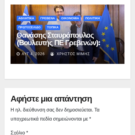
ΑΘΛΗΤΙΚΑ
ΓΡΕΒΕΝΑ
ΟΙΚΟΝΟΜΙΑ
ΠΟΛΙΤΙΚΗ
ΠΡΩΤΟΣΕΛΙΔΟ
ΤΟΠΙΚΑ
Θανάσης Σταυρόπουλος
(Βουλευτής ΠΕ Γρεβενών):
Έκτακτη χρηματοδότηση
ΑΥΓ 4, 2026
ΧΡΉΣΤΟΣ ΜΊΜΗΣ
400.000€ για επιπλέον
εργασίες στο Δημοτικό Στάδιο
Γρεβενών «Μίλτος Τεντόγλου»
Αφήστε μια απάντηση
Η ηλ. διεύθυνση σας δεν δημοσιεύεται.
Τα
υποχρεωτικά πεδία σημειώνονται με
*
Σχόλιο
*