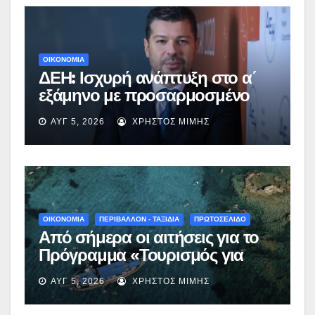
ΟΙΚΟΝΟΜΙΑ
ΔΕΗ: Ισχυρή ανάπτυξη στο α΄
εξάμηνο με προσαρμοσμένο
EBITDA στα €1,2 δισ.
ΑΥΓ 5, 2026
ΧΡΉΣΤΟΣ ΜΊΜΗΣ
ΟΙΚΟΝΟΜΙΑ
ΠΕΡΙΒΑΛΛΟΝ - ΤΑΞΙΔΙΑ
ΠΡΩΤΟΣΕΛΙΔΟ
Από σήμερα οι αιτήσεις για το
Πρόγραμμα «Τουρισμός για
Όλους 2026-2027» – Πότε λήγει
ΑΥΓ 5, 2026
ΧΡΉΣΤΟΣ ΜΊΜΗΣ
η προσθεσμία