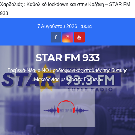
Χαρδαλιάς : Καθολικό lockdown και στην Κοζάνη – STAR FM
933
Skip
7 Αυγούστου 2026
18:51
to
content
STAR FM 933
Γρεβενά-Νέα- ο ΝΟ1 ραδιοφωνικός σταθμός της δυτικής
Μακεδονίας με έδρα τα Γρεβενα