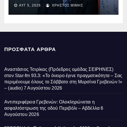
EBITDA στα €1,2 δισ.
ΑΥΓ 5, 2026
ΧΡΉΣΤΟΣ ΜΊΜΗΣ
ΠΡΌΣΦΑΤΑ ΆΡΘΡΑ
Αναστάσιος Τσιρίκας (Πρόεδρος ομάδας ΣΕΙΡΗΝΕΣ)
στον Star-fm 93.3: «Το όνειρο έγινε πραγματικότητα – Σας
περιμένουμε όλους το Σάββατο στη Μυρσίνα Γρεβενών !»
– (audio)
7 Αυγούστου 2026
Αντιπεριφέρεια Γρεβενών: Ολοκληρώνεται η
ασφαλτόστρωση της οδού Περιβόλι – Αβδέλλα
6
Αυγούστου 2026