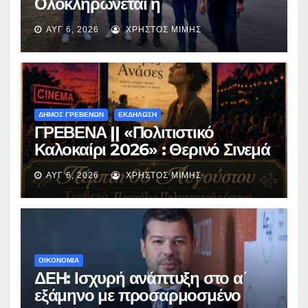
Ολοκληρώνεται η
ασφαλτόστρωση της οδού
ΑΥΓ 6, 2026
ΧΡΉΣΤΟΣ ΜΊΜΗΣ
Περιβόλι – Αβδέλλα
ΔΗΜΟΣ ΓΡΕΒΕΝΩΝ
ΕΚΔΗΛΩΣΗ
ΓΡΕΒΕΝΑ || «Πολιτιστικό
Καλοκαίρι 2026» : Θερινό Σινεμά
με την βραβευμένη ταινία
ΑΥΓ 6, 2026
ΧΡΉΣΤΟΣ ΜΊΜΗΣ
«Μικρές Ανάσες».
ΟΙΚΟΝΟΜΙΑ
ΔΕΗ: Ισχυρή ανάπτυξη στο α΄
εξάμηνο με προσαρμοσμένο