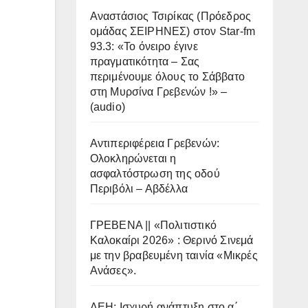
Αναστάσιος Τσιρίκας (Πρόεδρος
ομάδας ΣΕΙΡΗΝΕΣ) στον Star-fm
93.3: «Το όνειρο έγινε
πραγματικότητα – Σας
περιμένουμε όλους το Σάββατο
στη Μυρσίνα Γρεβενών !» –
(audio)
Αντιπεριφέρεια Γρεβενών:
Ολοκληρώνεται η
ασφαλτόστρωση της οδού
Περιβόλι – Αβδέλλα
ΓΡΕΒΕΝΑ || «Πολιτιστικό
Καλοκαίρι 2026» : Θερινό Σινεμά
με την βραβευμένη ταινία «Μικρές
Ανάσες».
ΔΕΗ: Ισχυρή ανάπτυξη στο α΄