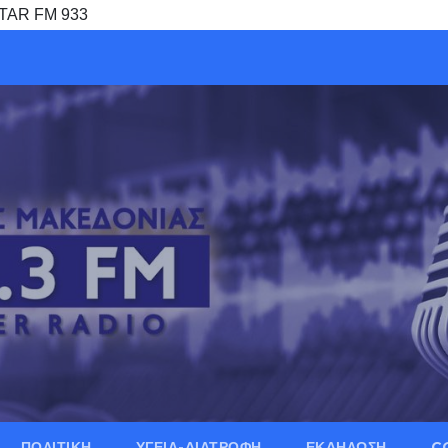
TAR FM 933
ΠΟΛΙΤΙΚΗ
ΥΓΕΙΑ-ΔΙΑΤΡΟΦΗ
ΕΚΔΗΛΩΣΗ
C