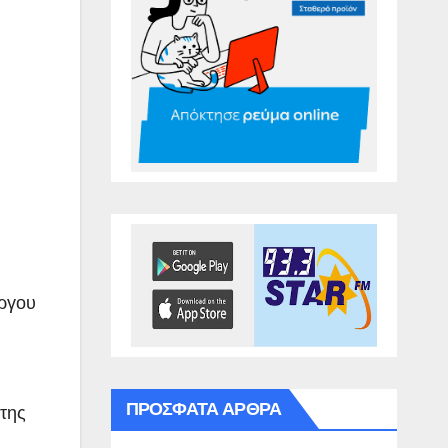
ώργου
ΠΡΌΣΦΑΤΑ ΆΡΘΡΑ
 της