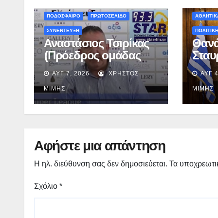
ΑΘΛΗΤΙΚΑ
ΕΚΔΗΛΩΣΗ
ΠΟΔΟΣΦΑΙΡΟ
ΠΡΩΤΟΣΕΛΙΔΟ
ΑΘΛΗΤΙΚ
ΣΥΝΕΝΤΕΥΞΗ
ΠΟΛΙΤΙΚ
Αναστάσιος Τσιρίκας
Θαν
(Πρόεδρος ομάδας
Σταυ
ΣΕΙΡΗΝΕΣ) στον Star-
(Βου
ΑΥΓ 7, 2026
ΧΡΉΣΤΟΣ
ΑΥΓ 4
fm 93.3: «Το όνειρο
Γρεβ
έγινε πραγματικότητα
χρημ
ΜΊΜΗΣ
ΜΊΜΗΣ
– Σας περιμένουμε
400.
όλους το Σάββατο στη
επιπ
Μυρσίνα Γρεβενών !»
Δημο
– (audio)
Γρεβ
Αφήστε μια απάντηση
Τεντ
Η ηλ. διεύθυνση σας δεν δημοσιεύεται.
Τα υποχρεωτι
Σχόλιο
*