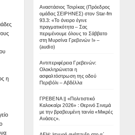
Αναστάσιος Τσιρίκας (Πρόεδρος
ομάδας ΣΕΙΡΗΝΕΣ) στον Star-fm
93.3: «Το όνειρο έγινε
μάδες
πραγματικότητα – Σας
τους
περιμένουμε όλους το Σάββατο
στη Μυρσίνα Γρεβενών !» –
(audio)
του
Αντιπεριφέρεια Γρεβενών:
Ολοκληρώνεται η
ασφαλτόστρωση της οδού
ος η
Περιβόλι – Αβδέλλα
ΓΡΕΒΕΝΑ || «Πολιτιστικό
Καλοκαίρι 2026» : Θερινό Σινεμά
με την βραβευμένη ταινία «Μικρές
γείο
Ανάσες».
ο
ώνα
ΔΕΗ: Ισχυρή ανάπτυξη στο α΄