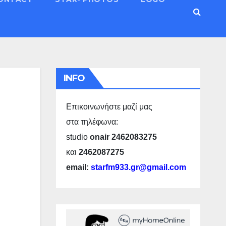
INFO
Επικοινωνήστε μαζί μας
στα τηλέφωνα:
studio
onair 2462083275
και
2462087275
email:
starfm933.gr@gmail.com