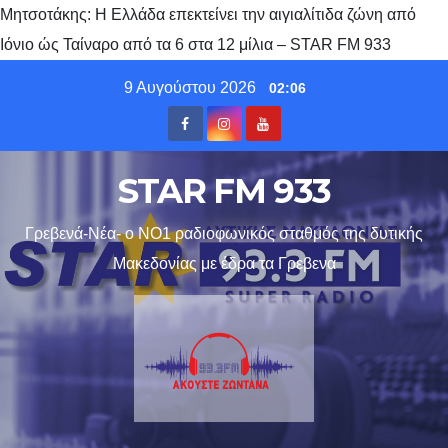
Μητσοτάκης: Η Ελλάδα επεκτείνει την αιγιαλίτιδα ζώνη από
Ιόνιο ώς Ταίναρο από τα 6 στα 12 μίλια – STAR FM 933
Skip
9 Αυγούστου 2026
02:06
to
content
STAR FM 933
Γρεβενά-Νέα- ο ΝΟ1 ραδιοφωνικός σταθμός της δυτικής
Μακεδονίας με έδρα τα Γρεβενα