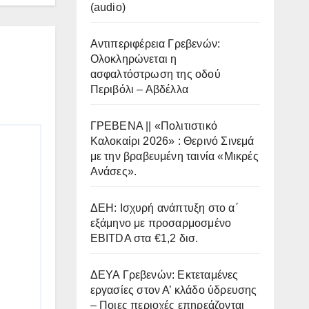
(audio)
Αντιπεριφέρεια Γρεβενών:
Ολοκληρώνεται η
ασφαλτόστρωση της οδού
Περιβόλι – Αβδέλλα
ΓΡΕΒΕΝΑ || «Πολιτιστικό
Καλοκαίρι 2026» : Θερινό Σινεμά
με την βραβευμένη ταινία «Μικρές
Ανάσες».
ΔΕΗ: Ισχυρή ανάπτυξη στο α΄
εξάμηνο με προσαρμοσμένο
EBITDA στα €1,2 δισ.
ΔΕΥΑ Γρεβενών: Εκτεταμένες
εργασίες στον Α’ κλάδο ύδρευσης
– Ποιες περιοχές επηρεάζονται