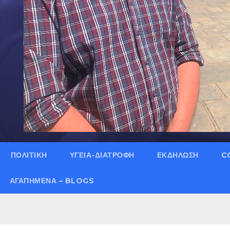
ΠΟΛΙΤΙΚΗ
ΥΓΕΙΑ-ΔΙΑΤΡΟΦΗ
ΕΚΔΗΛΩΣΗ
C
ΑΓΑΠΗΜΈΝΑ – BLOGS