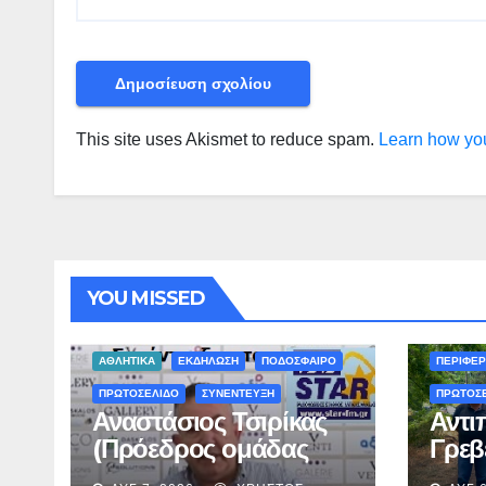
This site uses Akismet to reduce spam.
Learn how you
YOU MISSED
ΠΕΡΙΒΑΛΛ
ΑΘΛΗΤΙΚΑ
ΕΚΔΗΛΩΣΗ
ΠΟΔΟΣΦΑΙΡΟ
ΠΕΡΙΦΕΡ
ΠΡΩΤΟΣΕΛΙΔΟ
ΣΥΝΕΝΤΕΥΞΗ
ΠΡΩΤΟΣ
Αναστάσιος Τσιρίκας
Αντι
(Πρόεδρος ομάδας
Γρεβ
ΣΕΙΡΗΝΕΣ) στον Star-
Ολοκ