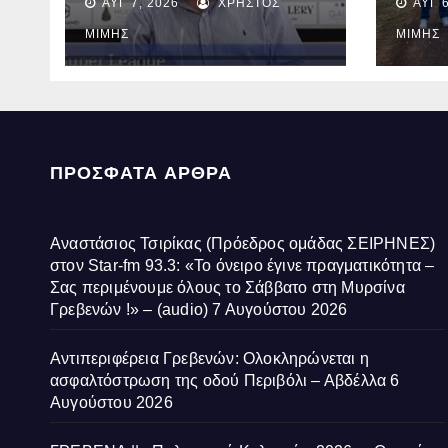
ΑΥΓ 7, 2026
ΧΡΉΣΤΟΣ
ΑΥΓ 6
fm 93.3: «Το όνειρο
ασφα
έγινε πραγματικότητα –
οδού
ΜΊΜΗΣ
ΜΊΜΗΣ
Σας περιμένουμε
Αβδέ
όλους το Σάββατο στη
Μυρσίνα Γρεβενών !» –
(audio)
ΠΡΌΣΦΑΤΑ ΆΡΘΡΑ
Αναστάσιος Τσιρίκας (Πρόεδρος ομάδας ΣΕΙΡΗΝΕΣ)
στον Star-fm 93.3: «Το όνειρο έγινε πραγματικότητα –
Σας περιμένουμε όλους το Σάββατο στη Μυρσίνα
Γρεβενών !» – (audio)
7 Αυγούστου 2026
Αντιπεριφέρεια Γρεβενών: Ολοκληρώνεται η
ασφαλτόστρωση της οδού Περιβόλι – Αβδέλλα
6
Αυγούστου 2026