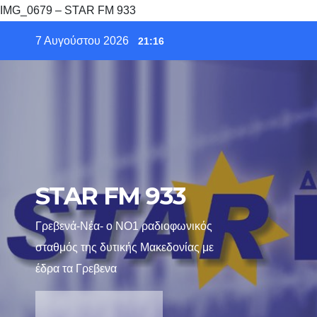
IMG_0679 – STAR FM 933
Skip
7 Αυγούστου 2026
21:16
to
content
STAR FM 933
Γρεβενά-Νέα- ο ΝΟ1 ραδιοφωνικός
σταθμός της δυτικής Μακεδονίας με
έδρα τα Γρεβενα