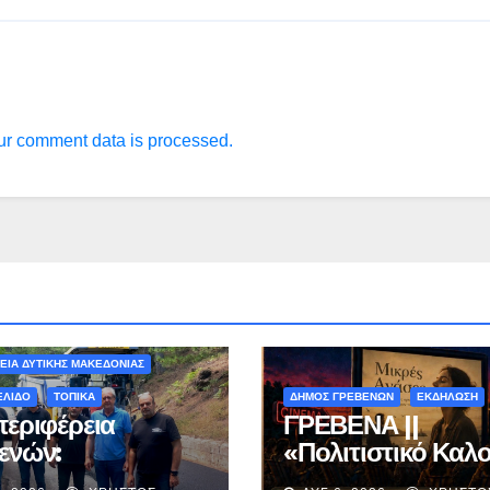
r comment data is processed.
ΟΝ - ΤΑΞΙΔΙΑ
ΕΙΑ ΔΥΤΙΚΗΣ ΜΑΚΕΔΟΝΙΑΣ
ΕΛΙΔΟ
ΤΟΠΙΚΑ
ΔΗΜΟΣ ΓΡΕΒΕΝΩΝ
ΕΚΔΗΛΩΣΗ
περιφέρεια
ΓΡΕΒΕΝΑ ||
ενών:
«Πολιτιστικό Καλο
ληρώνεται η
2026» : Θερινό Σι