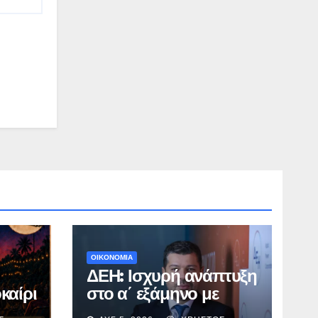
ΟΙΚΟΝΟΜΙΑ
ΔΕΗ: Ισχυρή ανάπτυξη
καίρι
στο α΄ εξάμηνο με
νεμά
προσαρμοσμένο