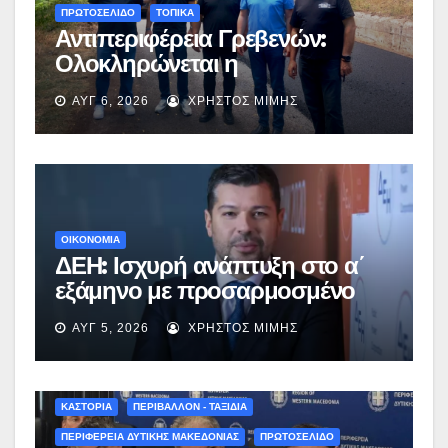
ΠΡΩΤΟΣΕΛΙΔΟ
ΤΟΠΙΚΑ
Αντιπεριφέρεια Γρεβενών:
Ολοκληρώνεται η
ασφαλτόστρωση της οδού
ΑΥΓ 6, 2026
ΧΡΉΣΤΟΣ ΜΊΜΗΣ
Περιβόλι – Αβδέλλα
ΟΙΚΟΝΟΜΙΑ
ΔΕΗ: Ισχυρή ανάπτυξη στο α΄
εξάμηνο με προσαρμοσμένο
EBITDA στα €1,2 δισ.
ΑΥΓ 5, 2026
ΧΡΉΣΤΟΣ ΜΊΜΗΣ
ΚΑΣΤΟΡΙΑ
ΠΕΡΙΒΑΛΛΟΝ - ΤΑΞΙΔΙΑ
ΠΕΡΙΦΕΡΕΙΑ ΔΥΤΙΚΗΣ ΜΑΚΕΔΟΝΙΑΣ
ΠΡΩΤΟΣΕΛΙΔΟ