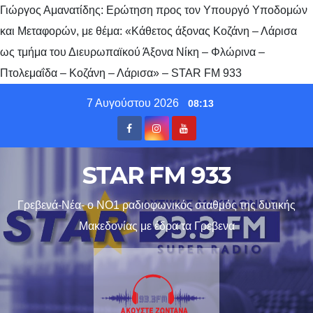
Γιώργος Αμανατίδης: Ερώτηση προς τον Υπουργό Υποδομών
και Μεταφορών, με θέμα: «Κάθετος άξονας Κοζάνη – Λάρισα
ως τμήμα του Διευρωπαϊκού Άξονα Νίκη – Φλώρινα –
Πτολεμαΐδα – Κοζάνη – Λάρισα» – STAR FM 933
Skip
7 Αυγούστου 2026
08:13
to
content
STAR FM 933
Γρεβενά-Νέα- ο ΝΟ1 ραδιοφωνικός σταθμός της δυτικής
Μακεδονίας με έδρα τα Γρεβενα