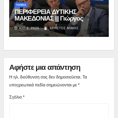
ΤΟΠΙΚΑ
ΠΕΡΙΦΕΡΕΙΑ ΔΥΤΙΚΗΣ
ΜΑΚΕΔΟΝΙΑΣ || Γιώργος
Αμανατίδης για Φράγμα
ΑΥΓ 5, 2026
ΧΡΉΣΤΟΣ ΜΊΜΗΣ
Νεστορίου: «Η δέσμευσή μας
γίνεται πράξη με εξασφαλισμένη
χρηματοδότηση»
Αφήστε μια απάντηση
Η ηλ. διεύθυνση σας δεν δημοσιεύεται.
Τα
υποχρεωτικά πεδία σημειώνονται με
*
Σχόλιο
*