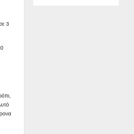
σε 3
30
ρόπι,
Αυτό
άρονα