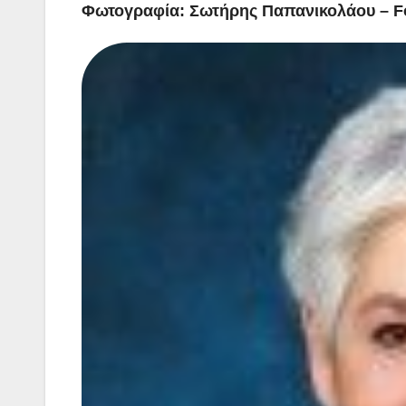
Φωτογραφία: Σωτήρης Παπανικολάου – Fo