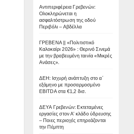
Αντιπεριφέρεια Γρεβενών:
Ολοκληρώνεται η
ασφαλτόστρωση της οδού
Περιβόλι – Αβδέλλα
ΓΡΕΒΕΝΑ || «Πολιτιστικό
Καλοκαίρι 2026» : Θερινό Σινεμά
με την βραβευμένη ταινία «Μικρές
Ανάσες».
ΔΕΗ: Ισχυρή ανάπτυξη στο α΄
εξάμηνο με προσαρμοσμένο
EBITDA στα €1,2 δισ.
ΔΕΥΑ Γρεβενών: Εκτεταμένες
εργασίες στον Α’ κλάδο ύδρευσης
– Ποιες περιοχές επηρεάζονται
την Πέμπτη