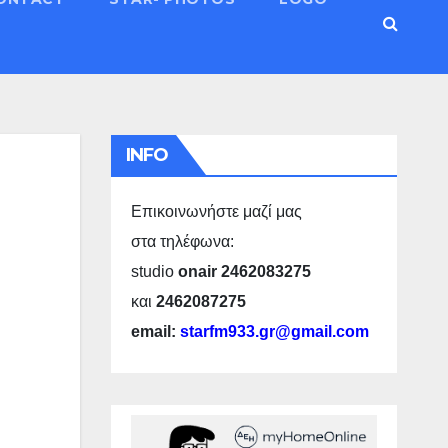
INFO
Επικοινωνήστε μαζί μας
στα τηλέφωνα:
studio
onair 2462083275
και
2462087275
email:
starfm933.gr@gmail.com