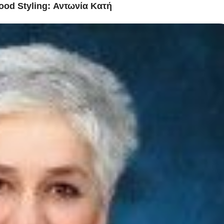
od Styling: Αντωνία Κατή