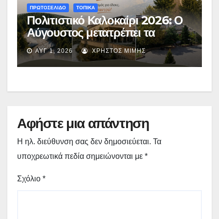
ΠΡΩΤΟΣΕΛΙΔΟ
ΤΟΠΙΚΑ
Πολιτιστικό Καλοκαίρι 2026: Ο
Αύγουστος μετατρέπει τα
Γρεβενά σε μια απέραντη σκηνή
ΑΥΓ 1, 2026
ΧΡΉΣΤΟΣ ΜΊΜΗΣ
πολιτισμού – Το αναλυτικό
πρόγραμμα
Αφήστε μια απάντηση
Η ηλ. διεύθυνση σας δεν δημοσιεύεται.
Τα
υποχρεωτικά πεδία σημειώνονται με
*
Σχόλιο
*