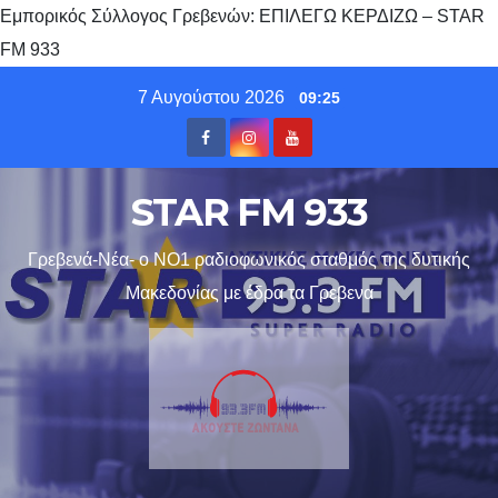
Εμπορικός Σύλλογος Γρεβενών: ΕΠΙΛΕΓΩ ΚΕΡΔΙΖΩ – STAR
FM 933
Skip
7 Αυγούστου 2026
09:25
to
content
STAR FM 933
Γρεβενά-Νέα- ο ΝΟ1 ραδιοφωνικός σταθμός της δυτικής
Μακεδονίας με έδρα τα Γρεβενα