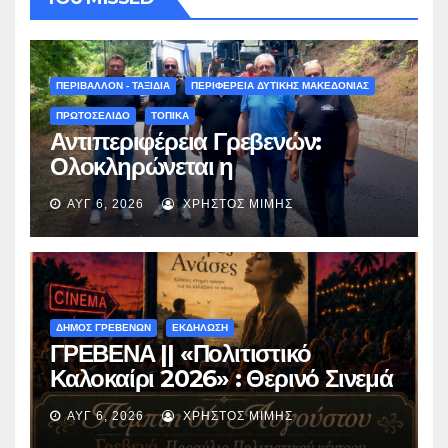
ΠΕΡΙΒΑΛΛΟΝ - ΤΑΞΙΔΙΑ
ΠΕΡΙΦΕΡΕΙΑ ΔΥΤΙΚΗΣ ΜΑΚΕΔΟΝΙΑΣ
ΠΡΩΤΟΣΕΛΙΔΟ
ΤΟΠΙΚΑ
Αντιπεριφέρεια Γρεβενών:
Ολοκληρώνεται η
ασφαλτόστρωση της οδού
ΑΥΓ 6, 2026
ΧΡΉΣΤΟΣ ΜΊΜΗΣ
Περιβόλι – Αβδέλλα
ΔΗΜΟΣ ΓΡΕΒΕΝΩΝ
ΕΚΔΗΛΩΣΗ
ΓΡΕΒΕΝΑ || «Πολιτιστικό
Καλοκαίρι 2026» : Θερινό Σινεμά
με την βραβευμένη ταινία
ΑΥΓ 6, 2026
ΧΡΉΣΤΟΣ ΜΊΜΗΣ
«Μικρές Ανάσες».