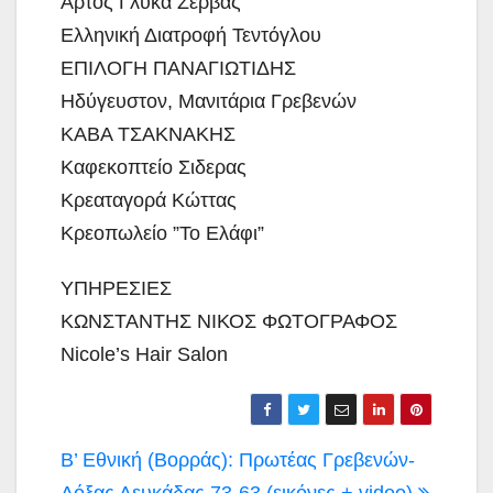
Άρτος Γλυκά Ζέρβας
Ελληνική Διατροφή Τεντόγλου
ΕΠΙΛΟΓΗ ΠΑΝΑΓΙΩΤΙΔΗΣ
Ηδύγευστον, Μανιτάρια Γρεβενών
ΚΑΒΑ ΤΣΑΚΝΑΚΗΣ
Καφεκοπτείο Σιδερας
Κρεαταγορά Κώττας
Κρεοπωλείο ”Το Ελάφι”
ΥΠΗΡΕΣΙΕΣ
ΚΩΝΣΤΑΝΤΗΣ ΝΙΚΟΣ ΦΩΤΟΓΡΑΦΟΣ
Nicole’s Hair Salon
Πλοήγηση
Β’ Εθνική (Βορράς): Πρωτέας Γρεβενών-
Δόξας Λευκάδας 73-63 (εικόνες + video)