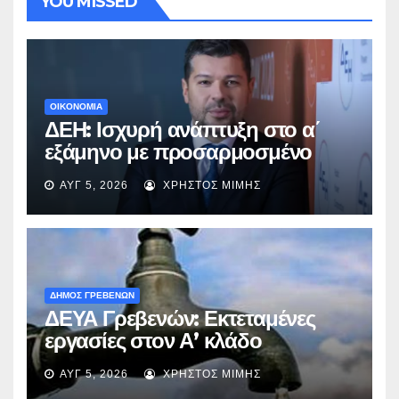
YOU MISSED
ΟΙΚΟΝΟΜΙΑ
ΔΕΗ: Ισχυρή ανάπτυξη στο α΄
εξάμηνο με προσαρμοσμένο
EBITDA στα €1,2 δισ.
ΑΥΓ 5, 2026
ΧΡΉΣΤΟΣ ΜΊΜΗΣ
ΔΗΜΟΣ ΓΡΕΒΕΝΩΝ
ΔΕΥΑ Γρεβενών: Εκτεταμένες
εργασίες στον Α’ κλάδο
ύδρευσης – Ποιες περιοχές
ΑΥΓ 5, 2026
ΧΡΉΣΤΟΣ ΜΊΜΗΣ
επηρεάζονται την Πέμπτη