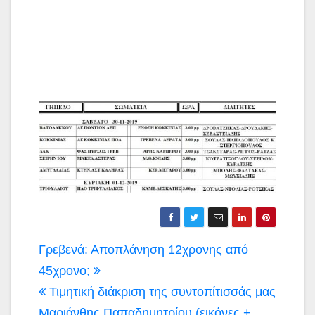
Πλοήγηση
Γρεβενά: Αποπλάνηση 12χρονης από
άρθρων
45χρονο;
Τιμητική διάκριση της συντοπίτισσάς μας
Μαριάνθης Παπαδημητρίου (εικόνες +