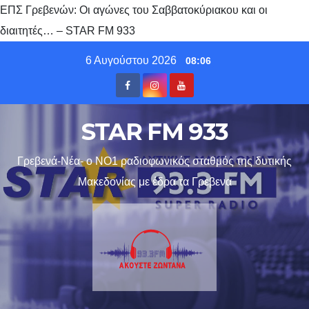
ΕΠΣ Γρεβενών: Οι αγώνες του Σαββατοκύριακου και οι
διαιτητές… – STAR FM 933
Skip
6 Αυγούστου 2026
08:06
to
content
STAR FM 933
Γρεβενά-Νέα- ο ΝΟ1 ραδιοφωνικός σταθμός της δυτικής
Μακεδονίας με έδρα τα Γρεβενα