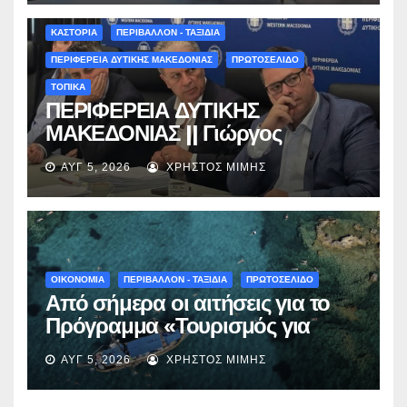
ΚΑΣΤΟΡΙΑ
ΠΕΡΙΒΑΛΛΟΝ - ΤΑΞΙΔΙΑ
ΠΕΡΙΦΕΡΕΙΑ ΔΥΤΙΚΗΣ ΜΑΚΕΔΟΝΙΑΣ
ΠΡΩΤΟΣΕΛΙΔΟ
ΤΟΠΙΚΑ
ΠΕΡΙΦΕΡΕΙΑ ΔΥΤΙΚΗΣ
ΜΑΚΕΔΟΝΙΑΣ || Γιώργος
Αμανατίδης για Φράγμα
ΑΥΓ 5, 2026
ΧΡΉΣΤΟΣ ΜΊΜΗΣ
Νεστορίου: «Η δέσμευσή μας
γίνεται πράξη με εξασφαλισμένη
χρηματοδότηση»
ΟΙΚΟΝΟΜΙΑ
ΠΕΡΙΒΑΛΛΟΝ - ΤΑΞΙΔΙΑ
ΠΡΩΤΟΣΕΛΙΔΟ
Από σήμερα οι αιτήσεις για το
Πρόγραμμα «Τουρισμός για
Όλους 2026-2027» – Πότε λήγει
ΑΥΓ 5, 2026
ΧΡΉΣΤΟΣ ΜΊΜΗΣ
η προσθεσμία