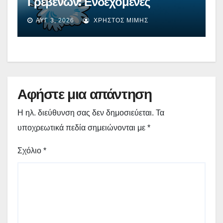
Γρεβενών: Ενδεχόμενες
διακοπές νερού σε τρεις
ΑΥΓ 3, 2026
ΧΡΉΣΤΟΣ ΜΊΜΗΣ
κοινότητες
Αφήστε μια απάντηση
Η ηλ. διεύθυνση σας δεν δημοσιεύεται.
Τα
υποχρεωτικά πεδία σημειώνονται με
*
Σχόλιο
*