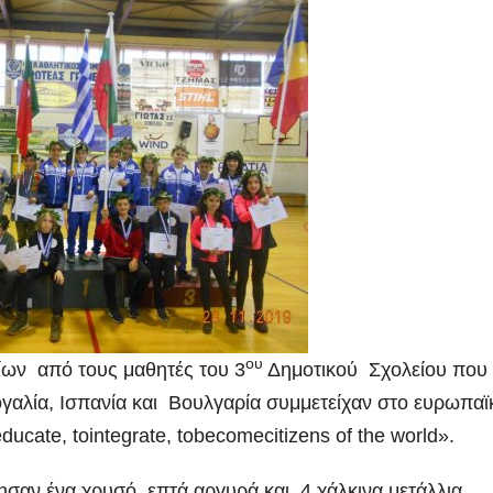
ου
λίων από τους μαθητές
του 3
Δημοτικού Σχολείου που 
ογαλία, Ισπανία και Βουλγαρία συμμετείχαν στο ευρωπαϊ
te, tointegrate, tobecomecitizens of the world».
τησαν ένα χρυσό, επτά αργυρά και 4 χάλκινα μετάλλια.