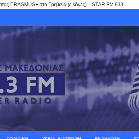
ματος ERASMUS+ στα Γρεβενά (εικόνες) – STAR FM 933
ΠΟΛΙΤΙΚΗ
ΥΓΕΙΑ-ΔΙΑΤΡΟΦΗ
ΕΚΔΗΛΩΣΗ
C