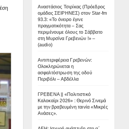
Αναστάσιος Τσιρίκας (Πρόεδρος
θέση
ομάδας ΣΕΙΡΗΝΕΣ) στον Star-fm
93.3: «Το όνειρο έγινε
πραγματικότητα – Σας
περιμένουμε όλους το Σάββατο
στη Μυρσίνα Γρεβενών !» –
(audio)
Αντιπεριφέρεια Γρεβενών:
Ολοκληρώνεται η
ασφαλτόστρωση της οδού
Περιβόλι – Αβδέλλα
ΓΡΕΒΕΝΑ || «Πολιτιστικό
Καλοκαίρι 2026» : Θερινό Σινεμά
με την βραβευμένη ταινία «Μικρές
Ανάσες».
ΔΕΗ: Ισχυρή ανάπτυξη στο α΄