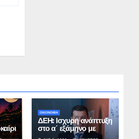
ΟΙΚΟΝΟΜΙΑ
ΔΕΗ: Ισχυρή ανάπτυξη
καίρι
στο α΄ εξάμηνο με
νεμά
προσαρμοσμένο