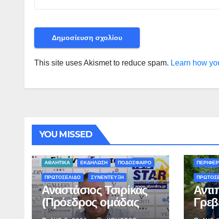
This site uses Akismet to reduce spam.
Learn how you
YOU MISSED
ΠΕΡΙΒΑΛΛ
ΑΘΛΗΤΙΚΑ
ΕΚΔΗΛΩΣΗ
ΠΟΔΟΣΦΑΙΡΟ
ΠΕΡΙΦΕΡ
ΠΡΩΤΟΣΕΛΙΔΟ
ΣΥΝΕΝΤΕΥΞΗ
ΠΡΩΤΟΣ
Αναστάσιος Τσιρίκας
Αντι
(Πρόεδρος ομάδας
Γρεβ
ΣΕΙΡΗΝΕΣ) στον Star-
Ολοκ