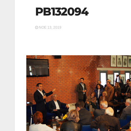
PB132094
ΝΟΈ 13, 2019