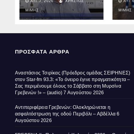
ΑΥΓ 7, 2026
ΧΡΉΣΤΟΣ
ΑΥΓ 6
fm 93.3: «Το όνειρο
ασφα
έγινε πραγματικότητα –
οδού
ΜΊΜΗΣ
ΜΊΜΗΣ
Σας περιμένουμε
Αβδέ
όλους το Σάββατο στη
Μυρσίνα Γρεβενών !» –
(audio)
ΠΡΌΣΦΑΤΑ ΆΡΘΡΑ
Αναστάσιος Τσιρίκας (Πρόεδρος ομάδας ΣΕΙΡΗΝΕΣ)
στον Star-fm 93.3: «Το όνειρο έγινε πραγματικότητα –
Σας περιμένουμε όλους το Σάββατο στη Μυρσίνα
Γρεβενών !» – (audio)
7 Αυγούστου 2026
Αντιπεριφέρεια Γρεβενών: Ολοκληρώνεται η
ασφαλτόστρωση της οδού Περιβόλι – Αβδέλλα
6
Αυγούστου 2026