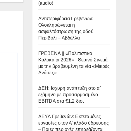
(audio)
Αντιπεριφέρεια Γρεβενών:
Ολοκληρώνεται η
ασφαλτόστρωση της οδού
Περιβόλι – Αβδέλλα
ΓΡΕΒΕΝΑ || «Πολιτιστικό
Καλοκαίρι 2026» : Θερινό Σινεμά
με την βραβευμένη ταινία «Μικρές
Ανάσες».
ΔΕΗ: Ισχυρή ανάπτυξη στο α΄
εξάμηνο με προσαρμοσμένο
EBITDA στα €1,2 δισ.
ΔΕΥΑ Γρεβενών: Εκτεταμένες
εργασίες στον Α’ κλάδο ύδρευσης
– Ποιες περιοχές επηρεάζονται