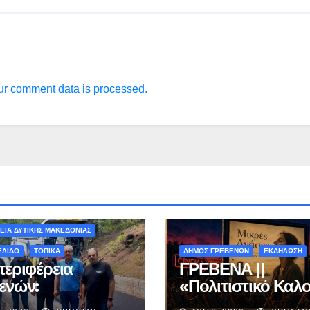
r comment data is processed.
ΟΝ - ΤΑΞΙΔΙΑ
ΕΙΑ ΔΥΤΙΚΗΣ ΜΑΚΕΔΟΝΙΑΣ
ΕΛΙΔΟ
ΤΟΠΙΚΑ
ΔΗΜΟΣ ΓΡΕΒΕΝΩΝ
ΕΚΔΗΛΩΣΗ
περιφέρεια
ΓΡΕΒΕΝΑ ||
ενών:
«Πολιτιστικό Καλο
ληρώνεται η
2026» : Θερινό Σι