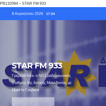
PB132094 – STAR FM 933
Skip
8 Αυγούστου 2026
17:24
to
content
STAR FM 933
Γρεβενά-Νέα- ο ΝΟ1 ραδιοφωνικός
σταθμός της δυτικής Μακεδονίας με
έδρα τα Γρεβενα