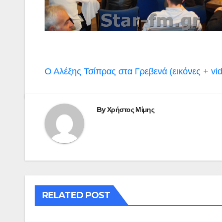
Πλοήγηση
Ο Αλέξης Τσίπρας στα Γρεβενά (εικόνες + vi
άρθρων
By
Χρήστος Μίμης
RELATED POST