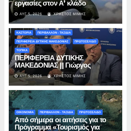
εργασίες στον Α’ κλάδο
ύδρευσης – Ποιες περιοχές
ΑΥΓ 5, 2026
ΧΡΉΣΤΟΣ ΜΊΜΗΣ
επηρεάζονται την Πέμπτη
ΚΑΣΤΟΡΙΑ
ΠΕΡΙΒΑΛΛΟΝ - ΤΑΞΙΔΙΑ
ΠΕΡΙΦΕΡΕΙΑ ΔΥΤΙΚΗΣ ΜΑΚΕΔΟΝΙΑΣ
ΠΡΩΤΟΣΕΛΙΔΟ
ΤΟΠΙΚΑ
ΠΕΡΙΦΕΡΕΙΑ ΔΥΤΙΚΗΣ
ΜΑΚΕΔΟΝΙΑΣ || Γιώργος
Αμανατίδης για Φράγμα
ΑΥΓ 5, 2026
ΧΡΉΣΤΟΣ ΜΊΜΗΣ
Νεστορίου: «Η δέσμευσή μας
γίνεται πράξη με εξασφαλισμένη
χρηματοδότηση»
ΟΙΚΟΝΟΜΙΑ
ΠΕΡΙΒΑΛΛΟΝ - ΤΑΞΙΔΙΑ
ΠΡΩΤΟΣΕΛΙΔΟ
Από σήμερα οι αιτήσεις για το
Πρόγραμμα «Τουρισμός για