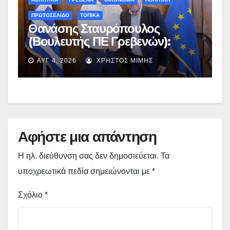
ΠΡΩΤΟΣΕΛΙΔΟ
ΤΟΠΙΚΑ
Θανάσης Σταυρόπουλος
(Βουλευτής ΠΕ Γρεβενών):
Έκτακτη χρηματοδότηση
ΑΥΓ 4, 2026
ΧΡΉΣΤΟΣ ΜΊΜΗΣ
400.000€ για επιπλέον
εργασίες στο Δημοτικό Στάδιο
Γρεβενών «Μίλτος Τεντόγλου»
Αφήστε μια απάντηση
Η ηλ. διεύθυνση σας δεν δημοσιεύεται.
Τα
υποχρεωτικά πεδία σημειώνονται με
*
Σχόλιο
*