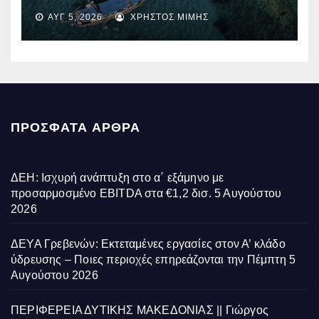
Όλους 2026-2027» – Πότε λήγει
ΑΥΓ 5, 2026
ΧΡΉΣΤΟΣ ΜΊΜΗΣ
η προσθεσμία
ΠΡΌΣΦΑΤΑ ΆΡΘΡΑ
ΔΕΗ: Ισχυρή ανάπτυξη στο α΄ εξάμηνο με
προσαρμοσμένο EBITDA στα €1,2 δισ.
5 Αυγούστου
2026
ΔΕΥΑ Γρεβενών: Εκτεταμένες εργασίες στον Α’ κλάδο
ύδρευσης – Ποιες περιοχές επηρεάζονται την Πέμπτη
5
Αυγούστου 2026
ΠΕΡΙΦΕΡΕΙΑ ΔΥΤΙΚΗΣ ΜΑΚΕΔΟΝΙΑΣ || Γιώργος