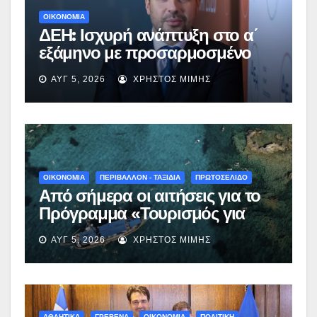
ΟΙΚΟΝΟΜΙΑ
ΔΕΗ: Ισχυρή ανάπτυξη στο α΄
εξάμηνο με προσαρμοσμένο
EBITDA στα €1,2 δισ.
ΑΥΓ 5, 2026
ΧΡΉΣΤΟΣ ΜΊΜΗΣ
ΟΙΚΟΝΟΜΙΑ
ΠΕΡΙΒΑΛΛΟΝ - ΤΑΞΙΔΙΑ
ΠΡΩΤΟΣΕΛΙΔΟ
Από σήμερα οι αιτήσεις για το
Πρόγραμμα «Τουρισμός για
Όλους 2026-2027» – Πότε λήγει
ΑΥΓ 5, 2026
ΧΡΉΣΤΟΣ ΜΊΜΗΣ
η προσθεσμία
ΑΘΛΗΤΙΚΑ
ΓΡΕΒΕΝΑ
ΟΙΚΟΝΟΜΙΑ
ΠΟΛΙΤΙΚΗ