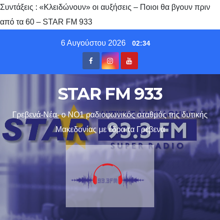
Συντάξεις : «Κλειδώνουν» οι αυξήσεις – Ποιοι θα βγουν πριν
από τα 60 – STAR FM 933
Skip
6 Αυγούστου 2026
02:34
to
content
STAR FM 933
Γρεβενά-Νέα- ο ΝΟ1 ραδιοφωνικός σταθμός της δυτικής
Μακεδονίας με έδρα τα Γρεβενα