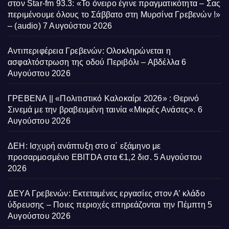
στον Star-fm 93.3: «Το όνειρο έγινε πραγματικότητα – Σας
περιμένουμε όλους το Σάββατο στη Μυρσίνα Γρεβενών !»
– (audio)
7 Αυγούστου 2026
Αντιπεριφέρεια Γρεβενών: Ολοκληρώνεται η
ασφαλτόστρωση της οδού Περιβόλι – Αβδέλλα
6
Αυγούστου 2026
ΓΡΕΒΕΝΑ || «Πολιτιστικό Καλοκαίρι 2026» : Θερινό
Σινεμά με την βραβευμένη ταινία «Μικρές Ανάσες».
6
Αυγούστου 2026
ΔΕΗ: Ισχυρή ανάπτυξη στο α΄ εξάμηνο με
προσαρμοσμένο EBITDA στα €1,2 δισ.
5 Αυγούστου
2026
ΔΕΥΑ Γρεβενών: Εκτεταμένες εργασίες στον Α’ κλάδο
ύδρευσης – Ποιες περιοχές επηρεάζονται την Πέμπτη
5
Αυγούστου 2026