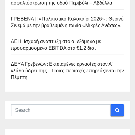
ασφαλτόστρωση της οδού Περιβόλι – Αβδέλλα
ΓΡΕΒΕΝΑ || «Πολιτιστικό Καλοκαίρι 2026» : Θερινό
Σινεμά με την βραβευμένη ταινία «Μικρές Ανάσες».
ΔΕΗ: Ισχυρή ανάπτυξη στο α΄ εξάμηνο με
προσαρμοσμένο EBITDA στα €1,2 δισ.
ΔΕΥΑ Γρεβενών: Εκτεταμένες εργασίες στον Α’
κλάδο ύδρευσης – Ποιες περιοχές επηρεάζονται την
Πέμπτη