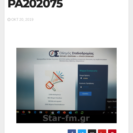
PA202075
ΟΚΤ 20, 2019