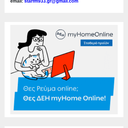
email:
starfm933.gr@gmail.com