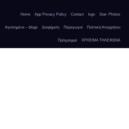
Home
App Privacy Policy
Contact
logo
Star- Photos
Αγαπημένα – blogs
Διαφήμιση
Παραγωγοί
Πολιτική Απορρήτου
Πρόγραμμα
ΧΡΗΣΙΜΑ ΤΗΛΕΦΩΝΑ