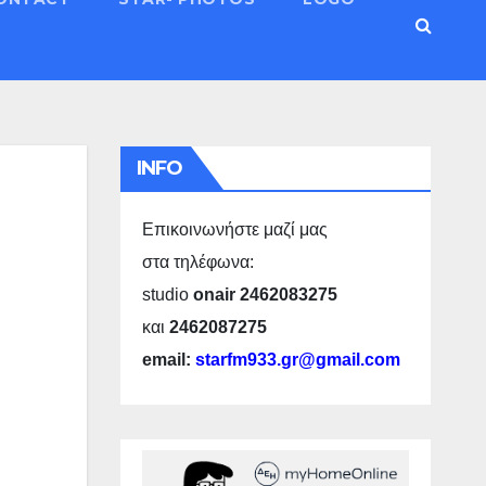
INFO
Επικοινωνήστε μαζί μας
στα τηλέφωνα:
studio
onair 2462083275
και
2462087275
email:
starfm933.gr@gmail.com