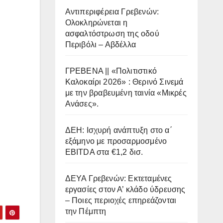
Αντιπεριφέρεια Γρεβενών:
Ολοκληρώνεται η
ασφαλτόστρωση της οδού
Περιβόλι – Αβδέλλα
ΓΡΕΒΕΝΑ || «Πολιτιστικό
Καλοκαίρι 2026» : Θερινό Σινεμά
με την βραβευμένη ταινία «Μικρές
Ανάσες».
ΔΕΗ: Ισχυρή ανάπτυξη στο α΄
εξάμηνο με προσαρμοσμένο
EBITDA στα €1,2 δισ.
ΔΕΥΑ Γρεβενών: Εκτεταμένες
εργασίες στον Α’ κλάδο ύδρευσης
– Ποιες περιοχές επηρεάζονται
την Πέμπτη