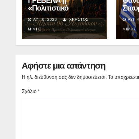
ΓΡΕΒΕΝΑ ||
Θαν
«Πολιτιστικό
Σταυ
Καλοκαίρι 2026» :
(Βου
ΑΥΓ 6, 2026
ΧΡΉΣΤΟΣ
ΑΥΓ 4
Θερινό Σινεμά με την
Γρεβ
βραβευμένη ταινία
χρημ
ΜΊΜΗΣ
ΜΊΜΗΣ
«Μικρές Ανάσες».
400.
επιπ
Δημο
Γρεβ
Αφήστε μια απάντηση
Τεντ
Η ηλ. διεύθυνση σας δεν δημοσιεύεται.
Τα υποχρεωτι
Σχόλιο
*