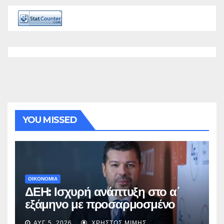
YOU MISSED
ΟΙΚΟΝΟΜΙΑ
ΔΕΗ: Ισχυρή ανάπτυξη στο α΄
εξάμηνο με προσαρμοσμένο
EBITDA στα €1,2 δισ.
ΑΥΓ 5, 2026
ΧΡΉΣΤΟΣ ΜΊΜΗΣ