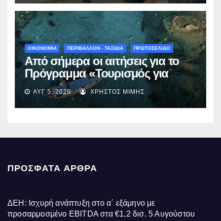
γίνεται πράξη με εξασφαλισμένη
χρηματοδότηση»
ΟΙΚΟΝΟΜΙΑ
ΠΕΡΙΒΑΛΛΟΝ - ΤΑΞΙΔΙΑ
ΠΡΩΤΟΣΕΛΙΔΟ
Από σήμερα οι αιτήσεις για το
Πρόγραμμα «Τουρισμός για
Όλους 2026-2027» – Πότε λήγει
ΑΥΓ 5, 2026
ΧΡΉΣΤΟΣ ΜΊΜΗΣ
η προσθεσμία
ΠΡΌΣΦΑΤΑ ΆΡΘΡΑ
ΔΕΗ: Ισχυρή ανάπτυξη στο α΄ εξάμηνο με
προσαρμοσμένο EBITDA στα €1,2 δισ.
5 Αυγούστου