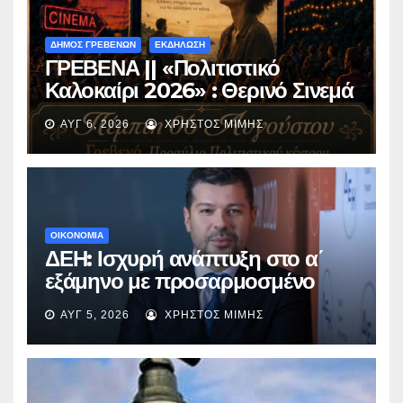
ΔΗΜΟΣ ΓΡΕΒΕΝΩΝ
ΕΚΔΗΛΩΣΗ
ΓΡΕΒΕΝΑ || «Πολιτιστικό
Καλοκαίρι 2026» : Θερινό Σινεμά
με την βραβευμένη ταινία
ΑΥΓ 6, 2026
ΧΡΉΣΤΟΣ ΜΊΜΗΣ
«Μικρές Ανάσες».
ΟΙΚΟΝΟΜΙΑ
ΔΕΗ: Ισχυρή ανάπτυξη στο α΄
εξάμηνο με προσαρμοσμένο
EBITDA στα €1,2 δισ.
ΑΥΓ 5, 2026
ΧΡΉΣΤΟΣ ΜΊΜΗΣ