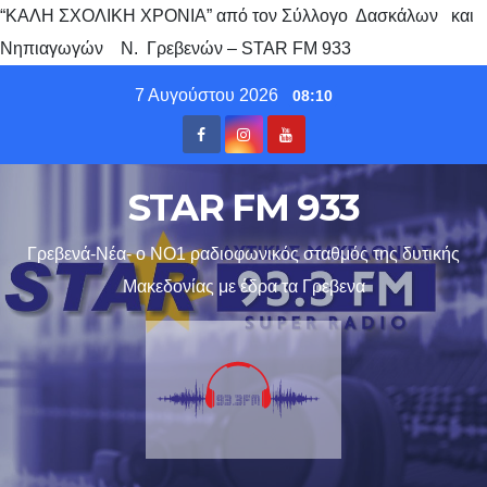
“ΚΑΛΗ ΣΧΟΛΙΚΗ ΧΡΟΝΙΑ” από τον Σύλλογο Δασκάλων και
Νηπιαγωγών Ν. Γρεβενών – STAR FM 933
Skip
7 Αυγούστου 2026
08:10
to
content
STAR FM 933
Γρεβενά-Νέα- ο ΝΟ1 ραδιοφωνικός σταθμός της δυτικής
Μακεδονίας με έδρα τα Γρεβενα