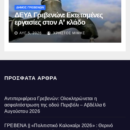
ΔΗΜΟΣ ΓΡΕΒΕΝΩΝ
ΔΕΥΑ Γρεβενών: Εκτεταμένες
εργασίες στον Α’ κλάδο
ύδρευσης – Ποιες περιοχές
ΑΥΓ 5, 2026
ΧΡΉΣΤΟΣ ΜΊΜΗΣ
επηρεάζονται την Πέμπτη
ΠΡΌΣΦΑΤΑ ΆΡΘΡΑ
Αντιπεριφέρεια Γρεβενών: Ολοκληρώνεται η
ασφαλτόστρωση της οδού Περιβόλι – Αβδέλλα
6
Αυγούστου 2026
ΓΡΕΒΕΝΑ || «Πολιτιστικό Καλοκαίρι 2026» : Θερινό