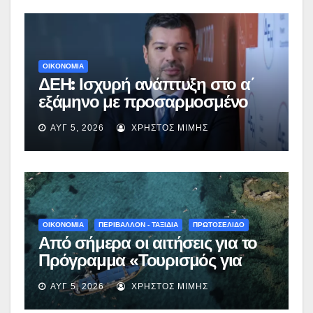
ΟΙΚΟΝΟΜΙΑ
ΔΕΗ: Ισχυρή ανάπτυξη στο α΄
εξάμηνο με προσαρμοσμένο
EBITDA στα €1,2 δισ.
ΑΥΓ 5, 2026
ΧΡΉΣΤΟΣ ΜΊΜΗΣ
ΟΙΚΟΝΟΜΙΑ
ΠΕΡΙΒΑΛΛΟΝ - ΤΑΞΙΔΙΑ
ΠΡΩΤΟΣΕΛΙΔΟ
Από σήμερα οι αιτήσεις για το
Πρόγραμμα «Τουρισμός για
Όλους 2026-2027» – Πότε λήγει
ΑΥΓ 5, 2026
ΧΡΉΣΤΟΣ ΜΊΜΗΣ
η προσθεσμία