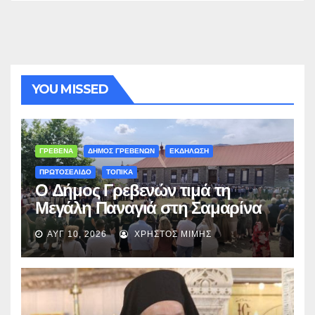
YOU MISSED
ΓΡΕΒΕΝΑ
ΔΗΜΟΣ ΓΡΕΒΕΝΩΝ
ΕΚΔΗΛΩΣΗ
ΠΡΩΤΟΣΕΛΙΔΟ
ΤΟΠΙΚΑ
Ο Δήμος Γρεβενών τιμά τη
Μεγάλη Παναγιά στη Σαμαρίνα
με Θεία Λειτουργία και “Τσιάτσιο”
ΑΥΓ 10, 2026
ΧΡΉΣΤΟΣ ΜΊΜΗΣ