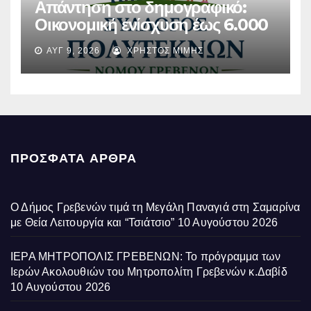
Απάντηση στο δημογραφικό:
Οικονομική ενίσχυση έως 6.000
ευρώ σε οικογένειες του
ΑΥΓ 9, 2026
ΧΡΉΣΤΟΣ ΜΊΜΗΣ
Περιβολίου Γρεβενών από τον
Όμιλο Σαράντη
ΠΡΌΣΦΑΤΑ ΆΡΘΡΑ
Ο Δήμος Γρεβενών τιμά τη Μεγάλη Παναγιά στη Σαμαρίνα
με Θεία Λειτουργία και “Τσιάτσιο”
10 Αυγούστου 2026
ΙΕΡΑ ΜΗΤΡΟΠΟΛΙΣ ΓΡΕΒΕΝΩΝ: Το πρόγραμμα των
Ιερών Ακολουθιών του Μητροπολίτη Γρεβενών κ.Δαβίδ
10 Αυγούστου 2026