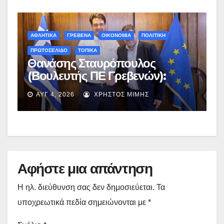
ΑΘΛΗΤΙΚΑ
ΓΡΕΒΕΝΑ
ΟΙΚΟΝΟΜΙΑ
ΠΟΛΙΤΙΚΗ
ΠΡΩΤΟΣΕΛΙΔΟ
ΤΟΠΙΚΑ
Θανάσης Σταυρόπουλος
(Βουλευτής ΠΕ Γρεβενών):
Έκτακτη χρηματοδότηση
ΑΥΓ 4, 2026
ΧΡΉΣΤΟΣ ΜΊΜΗΣ
400.000€ για επιπλέον
εργασίες στο Δημοτικό Στάδιο
Γρεβενών «Μίλτος Τεντόγλου»
Αφήστε μια απάντηση
Η ηλ. διεύθυνση σας δεν δημοσιεύεται.
Τα
υποχρεωτικά πεδία σημειώνονται με
*