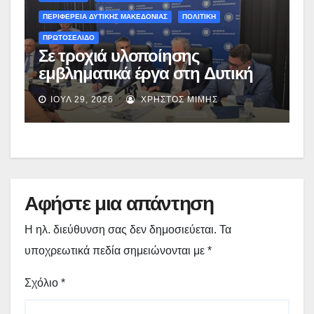
Οικονομικών, Νίκο Παπαθανάση
ΠΕΡΙΦΕΡΕΙΑ ΔΥΤΙΚΗΣ ΜΑΚΕΔΟΝΙΑΣ
ΠΟΛΙΤΙΚΗ
ΠΡΩΤΟΣΕΛΙΔΟ
Σε τροχιά υλοποίησης
εμβληματικά έργα στη Δυτική
Μακεδονία: Ο απολογισμός του
ΙΟΎΛ 29, 2026
ΧΡΉΣΤΟΣ ΜΊΜΗΣ
Γιώργου Αμανατίδη μετά την
κυβερνητική περιοδεία –
(video)
Αφήστε μια απάντηση
Η ηλ. διεύθυνση σας δεν δημοσιεύεται.
Τα
υποχρεωτικά πεδία σημειώνονται με
*
Σχόλιο
*