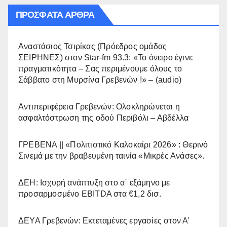
ΠΡΌΣΦΑΤΑ ΆΡΘΡΑ
Αναστάσιος Τσιρίκας (Πρόεδρος ομάδας
ΣΕΙΡΗΝΕΣ) στον Star-fm 93.3: «Το όνειρο έγινε
πραγματικότητα – Σας περιμένουμε όλους το
Σάββατο στη Μυρσίνα Γρεβενών !» – (audio)
Αντιπεριφέρεια Γρεβενών: Ολοκληρώνεται η
ασφαλτόστρωση της οδού Περιβόλι – Αβδέλλα
ΓΡΕΒΕΝΑ || «Πολιτιστικό Καλοκαίρι 2026» : Θερινό
Σινεμά με την βραβευμένη ταινία «Μικρές Ανάσες».
ΔΕΗ: Ισχυρή ανάπτυξη στο α΄ εξάμηνο με
προσαρμοσμένο EBITDA στα €1,2 δισ.
ΔΕΥΑ Γρεβενών: Εκτεταμένες εργασίες στον Α’