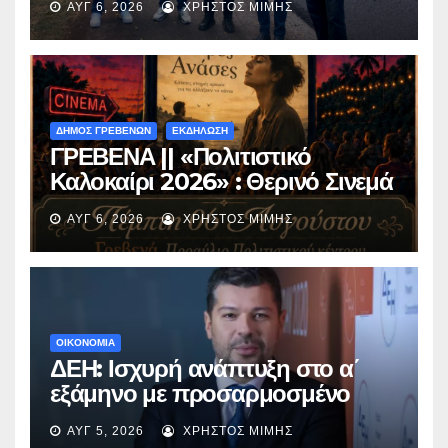
ΑΥΓ 6, 2026
ΧΡΉΣΤΟΣ ΜΊΜΗΣ
Περιβόλι – Αβδέλλα
ΔΗΜΟΣ ΓΡΕΒΕΝΩΝ
ΕΚΔΗΛΩΣΗ
ΓΡΕΒΕΝΑ || «Πολιτιστικό
Καλοκαίρι 2026» : Θερινό Σινεμά
με την βραβευμένη ταινία
ΑΥΓ 6, 2026
ΧΡΉΣΤΟΣ ΜΊΜΗΣ
«Μικρές Ανάσες».
ΟΙΚΟΝΟΜΙΑ
ΔΕΗ: Ισχυρή ανάπτυξη στο α΄
εξάμηνο με προσαρμοσμένο
EBITDA στα €1,2 δισ.
ΑΥΓ 5, 2026
ΧΡΉΣΤΟΣ ΜΊΜΗΣ