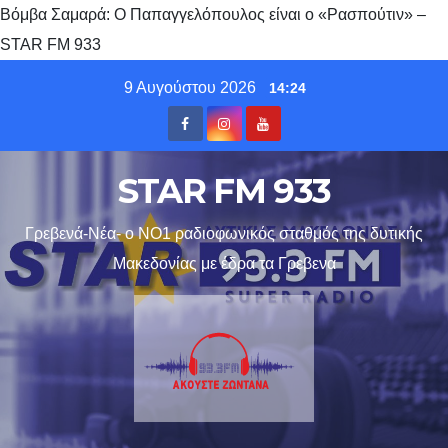
Βόμβα Σαμαρά: Ο Παπαγγελόπουλος είναι ο «Ρασπούτιν» –
STAR FM 933
Skip
9 Αυγούστου 2026
14:24
to
content
STAR FM 933
Γρεβενά-Νέα- ο ΝΟ1 ραδιοφωνικός σταθμός της δυτικής
Μακεδονίας με έδρα τα Γρεβενα