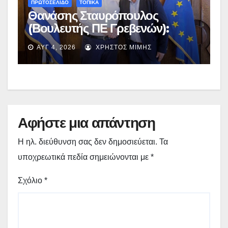
ΠΡΩΤΟΣΕΛΙΔΟ
ΤΟΠΙΚΑ
Θανάσης Σταυρόπουλος
(Βουλευτής ΠΕ Γρεβενών):
Έκτακτη χρηματοδότηση
ΑΥΓ 4, 2026
ΧΡΉΣΤΟΣ ΜΊΜΗΣ
400.000€ για επιπλέον
εργασίες στο Δημοτικό Στάδιο
Γρεβενών «Μίλτος Τεντόγλου»
Αφήστε μια απάντηση
Η ηλ. διεύθυνση σας δεν δημοσιεύεται.
Τα
υποχρεωτικά πεδία σημειώνονται με
*
Σχόλιο
*