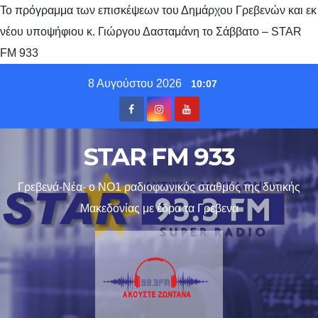
Το πρόγραμμα των επισκέψεων του Δημάρχου Γρεβενών και εκ
νέου υποψήφιου κ. Γιώργου Δασταμάνη το Σάββατο – STAR
FM 933
Skip
8 Αυγούστου 2026
10:07
to
content
STAR FM 933
Γρεβενά-Νέα- ο ΝΟ1 ραδιοφωνικός σταθμός της δυτικής
Μακεδονίας με έδρα τα Γρεβενα