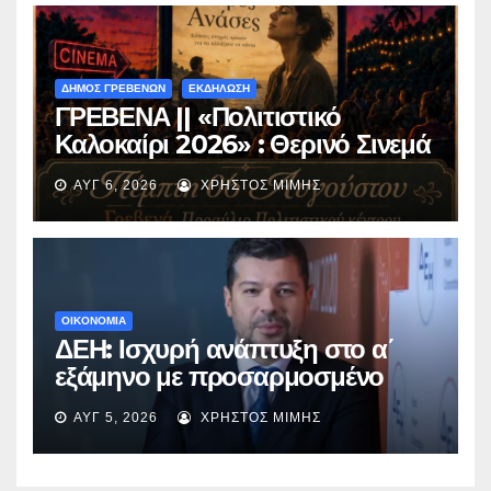
ΔΗΜΟΣ ΓΡΕΒΕΝΩΝ
ΕΚΔΗΛΩΣΗ
ΓΡΕΒΕΝΑ || «Πολιτιστικό
Καλοκαίρι 2026» : Θερινό Σινεμά
με την βραβευμένη ταινία
ΑΥΓ 6, 2026
ΧΡΉΣΤΟΣ ΜΊΜΗΣ
«Μικρές Ανάσες».
ΟΙΚΟΝΟΜΙΑ
ΔΕΗ: Ισχυρή ανάπτυξη στο α΄
εξάμηνο με προσαρμοσμένο
EBITDA στα €1,2 δισ.
ΑΥΓ 5, 2026
ΧΡΉΣΤΟΣ ΜΊΜΗΣ