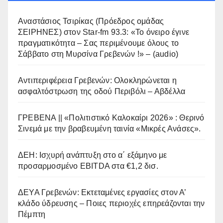
Αναστάσιος Τσιρίκας (Πρόεδρος ομάδας
ΣΕΙΡΗΝΕΣ) στον Star-fm 93.3: «Το όνειρο έγινε
πραγματικότητα – Σας περιμένουμε όλους το
Σάββατο στη Μυρσίνα Γρεβενών !» – (audio)
Αντιπεριφέρεια Γρεβενών: Ολοκληρώνεται η
ασφαλτόστρωση της οδού Περιβόλι – Αβδέλλα
ΓΡΕΒΕΝΑ || «Πολιτιστικό Καλοκαίρι 2026» : Θερινό
Σινεμά με την βραβευμένη ταινία «Μικρές Ανάσες».
ΔΕΗ: Ισχυρή ανάπτυξη στο α΄ εξάμηνο με
προσαρμοσμένο EBITDA στα €1,2 δισ.
ΔΕΥΑ Γρεβενών: Εκτεταμένες εργασίες στον Α’
κλάδο ύδρευσης – Ποιες περιοχές επηρεάζονται την
Πέμπτη