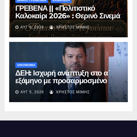
ΔΗΜΟΣ ΓΡΕΒΕΝΩΝ
ΕΚΔΗΛΩΣΗ
ΓΡΕΒΕΝΑ || «Πολιτιστικό
Καλοκαίρι 2026» : Θερινό Σινεμά
με την βραβευμένη ταινία
ΑΥΓ 6, 2026
ΧΡΉΣΤΟΣ ΜΊΜΗΣ
«Μικρές Ανάσες».
ΟΙΚΟΝΟΜΙΑ
ΔΕΗ: Ισχυρή ανάπτυξη στο α΄
εξάμηνο με προσαρμοσμένο
EBITDA στα €1,2 δισ.
ΑΥΓ 5, 2026
ΧΡΉΣΤΟΣ ΜΊΜΗΣ