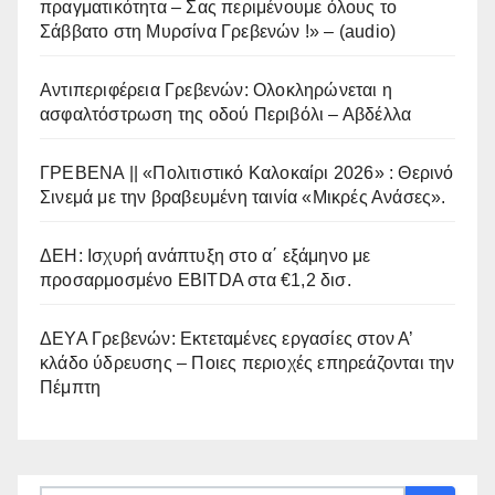
πραγματικότητα – Σας περιμένουμε όλους το
Σάββατο στη Μυρσίνα Γρεβενών !» – (audio)
Αντιπεριφέρεια Γρεβενών: Ολοκληρώνεται η
ασφαλτόστρωση της οδού Περιβόλι – Αβδέλλα
ΓΡΕΒΕΝΑ || «Πολιτιστικό Καλοκαίρι 2026» : Θερινό
Σινεμά με την βραβευμένη ταινία «Μικρές Ανάσες».
ΔΕΗ: Ισχυρή ανάπτυξη στο α΄ εξάμηνο με
προσαρμοσμένο EBITDA στα €1,2 δισ.
ΔΕΥΑ Γρεβενών: Εκτεταμένες εργασίες στον Α’
κλάδο ύδρευσης – Ποιες περιοχές επηρεάζονται την
Πέμπτη