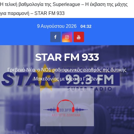
Η τελική βαθμολογία της Superleague – Η έκβαση της μάχης
για παραμονή – STAR FM 933
Skip
9 Αυγούστου 2026
04:32
to
content
STAR FM 933
Γρεβενά-Νέα- ο ΝΟ1 ραδιοφωνικός σταθμός της δυτικής
Μακεδονίας με έδρα τα Γρεβενα