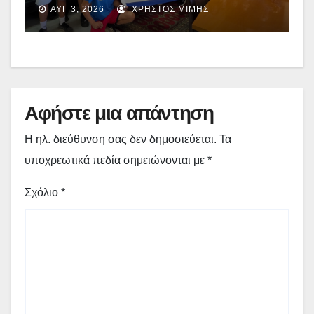
Εθνική Ομάδα Πυγμαχίας που
ΑΥΓ 3, 2026
ΧΡΉΣΤΟΣ ΜΊΜΗΣ
προετοιμάζεται στα Γρεβενά –
(εικόνες + video)
Αφήστε μια απάντηση
Η ηλ. διεύθυνση σας δεν δημοσιεύεται.
Τα
υποχρεωτικά πεδία σημειώνονται με
*
Σχόλιο
*