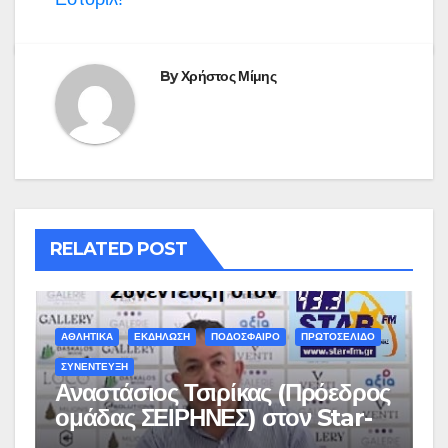
By
Χρήστος Μίμης
RELATED POST
ΑΘΛΗΤΙΚΑ
ΕΚΔΗΛΩΣΗ
ΠΟΔΟΣΦΑΙΡΟ
ΠΡΩΤΟΣΕΛΙΔΟ
ΣΥΝΕΝΤΕΥΞΗ
Αναστάσιος Τσιρίκας (Πρόεδρος
ομάδας ΣΕΙΡΗΝΕΣ) στον Star-
fm 93.3: «Το όνειρο έγινε