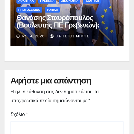
ΑΘΛΗΤΙΚΑ
ΓΡΕΒΕΝΑ
ΟΙΚΟΝΟΜΙΑ
ΠΟΛΙΤΙΚΗ
ΠΡΩΤΟΣΕΛΙΔΟ
ΤΟΠΙΚΑ
Θανάσης Σταυρόπουλος
(Βουλευτής ΠΕ Γρεβενών):
Έκτακτη χρηματοδότηση
ΑΥΓ 4, 2026
ΧΡΉΣΤΟΣ ΜΊΜΗΣ
400.000€ για επιπλέον
εργασίες στο Δημοτικό Στάδιο
Γρεβενών «Μίλτος Τεντόγλου»
Αφήστε μια απάντηση
Η ηλ. διεύθυνση σας δεν δημοσιεύεται.
Τα
υποχρεωτικά πεδία σημειώνονται με
*
Σχόλιο
*