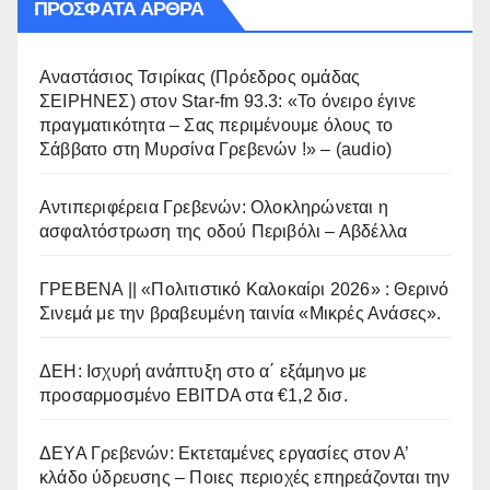
ΠΡΌΣΦΑΤΑ ΆΡΘΡΑ
Αναστάσιος Τσιρίκας (Πρόεδρος ομάδας
ΣΕΙΡΗΝΕΣ) στον Star-fm 93.3: «Το όνειρο έγινε
πραγματικότητα – Σας περιμένουμε όλους το
Σάββατο στη Μυρσίνα Γρεβενών !» – (audio)
Αντιπεριφέρεια Γρεβενών: Ολοκληρώνεται η
ασφαλτόστρωση της οδού Περιβόλι – Αβδέλλα
ΓΡΕΒΕΝΑ || «Πολιτιστικό Καλοκαίρι 2026» : Θερινό
Σινεμά με την βραβευμένη ταινία «Μικρές Ανάσες».
ΔΕΗ: Ισχυρή ανάπτυξη στο α΄ εξάμηνο με
προσαρμοσμένο EBITDA στα €1,2 δισ.
ΔΕΥΑ Γρεβενών: Εκτεταμένες εργασίες στον Α’
κλάδο ύδρευσης – Ποιες περιοχές επηρεάζονται την