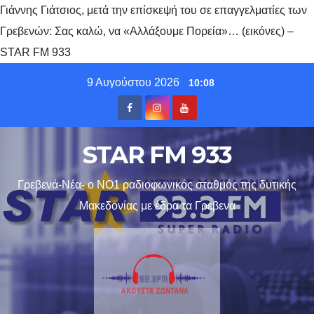
Γιάννης Γιάτσιος, μετά την επίσκεψή του σε επαγγελματίες των
Γρεβενών: Σας καλώ, να «Αλλάξουμε Πορεία»… (εικόνες) –
STAR FM 933
Skip
9 Αυγούστου 2026
10:08
to
content
STAR FM 933
Γρεβενά-Νέα- ο ΝΟ1 ραδιοφωνικός σταθμός της δυτικής
Μακεδονίας με έδρα τα Γρεβενα