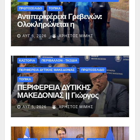
ΠΡΩΤΟΣΕΛΙΔΟ
ΤΟΠΙΚΑ
Αντιπεριφέρεια Γρεβενών:
Ολοκληρώνεται η
ασφαλτόστρωση της οδού
ΑΥΓ 6, 2026
ΧΡΉΣΤΟΣ ΜΊΜΗΣ
Περιβόλι – Αβδέλλα
ΚΑΣΤΟΡΙΑ
ΠΕΡΙΒΑΛΛΟΝ - ΤΑΞΙΔΙΑ
ΠΕΡΙΦΕΡΕΙΑ ΔΥΤΙΚΗΣ ΜΑΚΕΔΟΝΙΑΣ
ΠΡΩΤΟΣΕΛΙΔΟ
ΤΟΠΙΚΑ
ΠΕΡΙΦΕΡΕΙΑ ΔΥΤΙΚΗΣ
ΜΑΚΕΔΟΝΙΑΣ || Γιώργος
Αμανατίδης για Φράγμα
ΑΥΓ 5, 2026
ΧΡΉΣΤΟΣ ΜΊΜΗΣ
Νεστορίου: «Η δέσμευσή μας
γίνεται πράξη με εξασφαλισμένη
χρηματοδότηση»