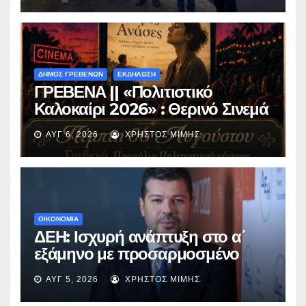
ΔΗΜΟΣ ΓΡΕΒΕΝΩΝ
ΕΚΔΗΛΩΣΗ
ΓΡΕΒΕΝΑ || «Πολιτιστικό
Καλοκαίρι 2026» : Θερινό Σινεμά
με την βραβευμένη ταινία
ΑΥΓ 6, 2026
ΧΡΉΣΤΟΣ ΜΊΜΗΣ
«Μικρές Ανάσες».
ΟΙΚΟΝΟΜΙΑ
ΔΕΗ: Ισχυρή ανάπτυξη στο α΄
εξάμηνο με προσαρμοσμένο
EBITDA στα €1,2 δισ.
ΑΥΓ 5, 2026
ΧΡΉΣΤΟΣ ΜΊΜΗΣ