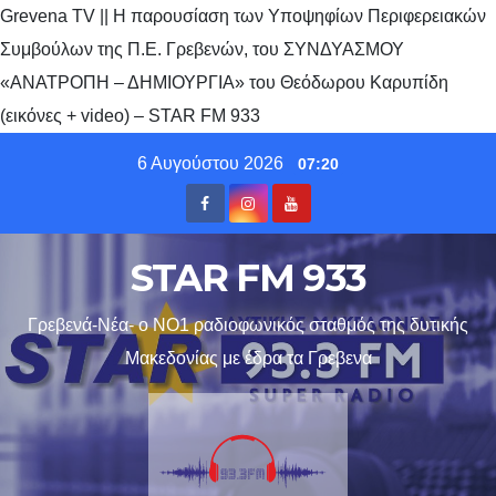
Grevena TV || H παρουσίαση των Υποψηφίων Περιφερειακών
Συμβούλων της Π.Ε. Γρεβενών, του ΣΥΝΔΥΑΣΜΟΥ
«ΑΝΑΤΡΟΠΗ – ΔΗΜΙΟΥΡΓΙΑ» του Θεόδωρου Καρυπίδη
(εικόνες + video) – STAR FM 933
Skip
6 Αυγούστου 2026
07:20
to
content
STAR FM 933
Γρεβενά-Νέα- ο ΝΟ1 ραδιοφωνικός σταθμός της δυτικής
Μακεδονίας με έδρα τα Γρεβενα