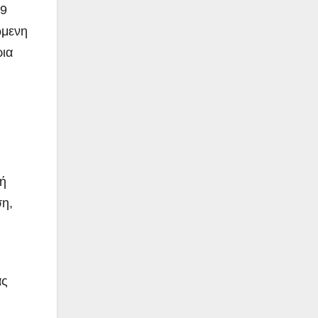
29
ώμενη
ρια
φή
ση,
ας