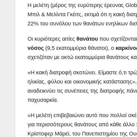
Η μελέτη (μέρος της ευρύτερης έρευνας Glo
Μπιλ & Μελίντα Γκέιτς, εκτιμά ότι η κακή δι
22% του συνόλου των θανάτων ενηλίκων διεθ
Οι κυριότερες αιτίες
θανάτου
που σχετίζονται
νόσος
(9,5 εκατομμύρια θάνατοι), ο
καρκίνο
σχετιζόταν με οκτώ εκατομμύρια θανάτους κα
«Η κακή διατροφή σκοτώνει. Είμαστε ό,τι τρ
ηλικίας, φύλου και οικονομικής κατάστασης»,
αναδεικνύει τις συνέπειες της διατροφής πά
παχυσαρκία.
«Η μελέτη επιβεβαιώνει αυτό που πολλοί σκέφ
για περισσότερους θανάτους από κάθε άλλο
Κρίστοφερ Μάρεϊ, του Πανεπιστημίου της Ουά