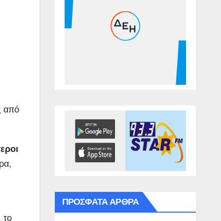
ς από
τεροι
ρα,
ΠΡΌΣΦΑΤΑ ΆΡΘΡΑ
 το