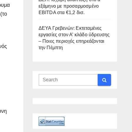
ρυμα
εξάμηνο με προσαρμοσμένο
EBITDA στα €1,2 δισ.
(το
ΔΕΥΑ Γρεβενών: Εκτεταμένες
εργασίες στον Α’ κλάδο ύδρευσης
– Ποιες περιοχές επηρεάζονται
νός
την Πέμπτη
υνη