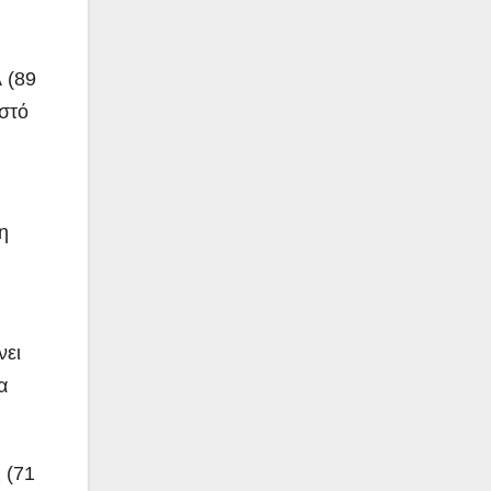
 (89
οστό
η
νει
α
 (71