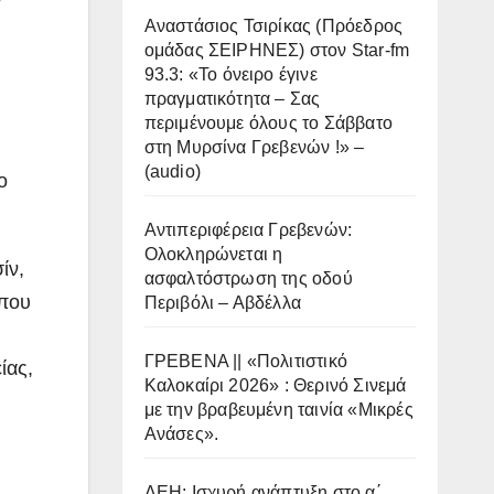
Αναστάσιος Τσιρίκας (Πρόεδρος
ομάδας ΣΕΙΡΗΝΕΣ) στον Star-fm
93.3: «Το όνειρο έγινε
πραγματικότητα – Σας
περιμένουμε όλους το Σάββατο
στη Μυρσίνα Γρεβενών !» –
(audio)
ο
Αντιπεριφέρεια Γρεβενών:
Ολοκληρώνεται η
ίν,
ασφαλτόστρωση της οδού
 που
Περιβόλι – Αβδέλλα
ΓΡΕΒΕΝΑ || «Πολιτιστικό
ίας,
Καλοκαίρι 2026» : Θερινό Σινεμά
με την βραβευμένη ταινία «Μικρές
Ανάσες».
ΔΕΗ: Ισχυρή ανάπτυξη στο α΄