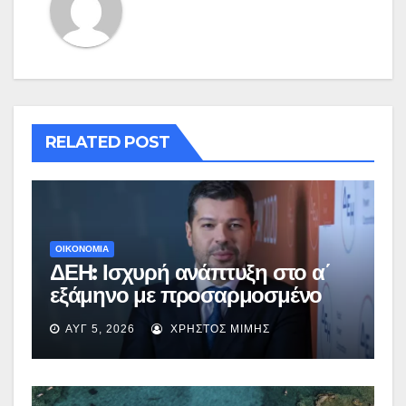
RELATED POST
ΟΙΚΟΝΟΜΙΑ
ΔΕΗ: Ισχυρή ανάπτυξη στο α΄
εξάμηνο με προσαρμοσμένο
EBITDA στα €1,2 δισ.
ΑΥΓ 5, 2026
ΧΡΉΣΤΟΣ ΜΊΜΗΣ