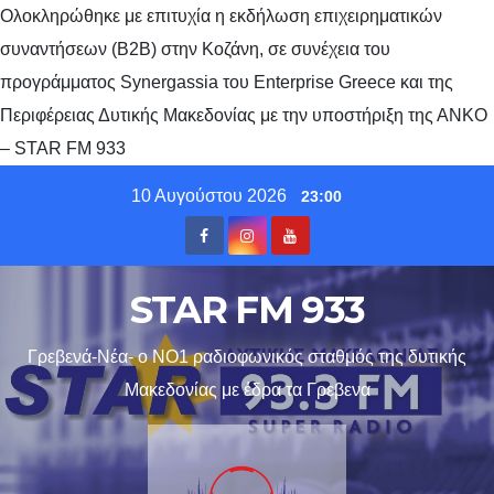
Ολοκληρώθηκε με επιτυχία η εκδήλωση επιχειρηματικών
συναντήσεων (B2B) στην Κοζάνη, σε συνέχεια του
προγράμματος Synergassia του Enterprise Greece και της
Περιφέρειας Δυτικής Μακεδονίας με την υποστήριξη της ΑΝΚΟ
– STAR FM 933
Skip
10 Αυγούστου 2026
23:00
to
content
STAR FM 933
Γρεβενά-Νέα- ο ΝΟ1 ραδιοφωνικός σταθμός της δυτικής
Μακεδονίας με έδρα τα Γρεβενα