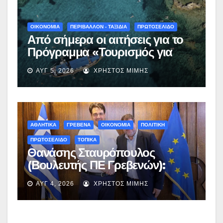
ΟΙΚΟΝΟΜΙΑ
ΠΕΡΙΒΑΛΛΟΝ - ΤΑΞΙΔΙΑ
ΠΡΩΤΟΣΕΛΙΔΟ
Από σήμερα οι αιτήσεις για το
Πρόγραμμα «Τουρισμός για
Όλους 2026-2027» – Πότε λήγει
ΑΥΓ 5, 2026
ΧΡΉΣΤΟΣ ΜΊΜΗΣ
η προσθεσμία
ΑΘΛΗΤΙΚΑ
ΓΡΕΒΕΝΑ
ΟΙΚΟΝΟΜΙΑ
ΠΟΛΙΤΙΚΗ
ΠΡΩΤΟΣΕΛΙΔΟ
ΤΟΠΙΚΑ
Θανάσης Σταυρόπουλος
(Βουλευτής ΠΕ Γρεβενών):
Έκτακτη χρηματοδότηση
ΑΥΓ 4, 2026
ΧΡΉΣΤΟΣ ΜΊΜΗΣ
400.000€ για επιπλέον
εργασίες στο Δημοτικό Στάδιο
Γρεβενών «Μίλτος Τεντόγλου»