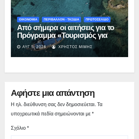
ΟΙΚΟΝΟΜΙΑ
ΠΕΡΙΒΑΛΛΟΝ - ΤΑΞΙΔΙΑ
ΠΡΩΤΟΣΕΛΙΔΟ
Από σήμερα οι αιτήσεις για το
Πρόγραμμα «Τουρισμός για
Όλους 2026-2027» – Πότε λήγει
ΑΥΓ 5, 2026
ΧΡΉΣΤΟΣ ΜΊΜΗΣ
η προσθεσμία
Αφήστε μια απάντηση
Η ηλ. διεύθυνση σας δεν δημοσιεύεται.
Τα
υποχρεωτικά πεδία σημειώνονται με
*
Σχόλιο
*