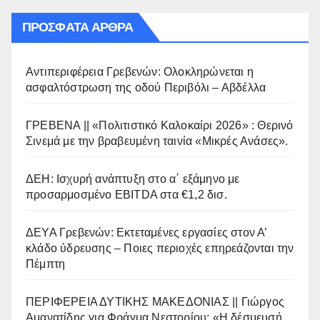
ΠΡΌΣΦΑΤΑ ΆΡΘΡΑ
Αντιπεριφέρεια Γρεβενών: Ολοκληρώνεται η
ασφαλτόστρωση της οδού Περιβόλι – Αβδέλλα
ΓΡΕΒΕΝΑ || «Πολιτιστικό Καλοκαίρι 2026» : Θερινό
Σινεμά με την βραβευμένη ταινία «Μικρές Ανάσες».
ΔΕΗ: Ισχυρή ανάπτυξη στο α΄ εξάμηνο με
προσαρμοσμένο EBITDA στα €1,2 δισ.
ΔΕΥΑ Γρεβενών: Εκτεταμένες εργασίες στον Α’
κλάδο ύδρευσης – Ποιες περιοχές επηρεάζονται την
Πέμπτη
ΠΕΡΙΦΕΡΕΙΑ ΔΥΤΙΚΗΣ ΜΑΚΕΔΟΝΙΑΣ || Γιώργος
Αμανατίδης για Φράγμα Νεστορίου: «Η δέσμευσή