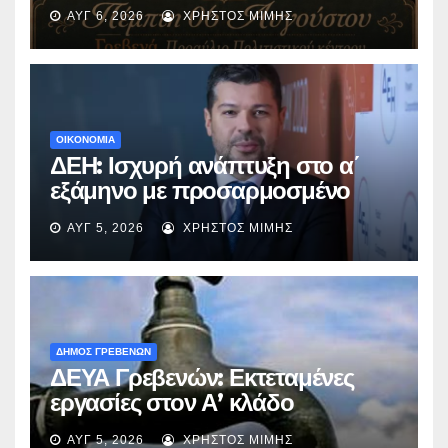
με την βραβευμένη ταινία
ΑΥΓ 6, 2026
ΧΡΉΣΤΟΣ ΜΊΜΗΣ
«Μικρές Ανάσες».
ΟΙΚΟΝΟΜΙΑ
ΔΕΗ: Ισχυρή ανάπτυξη στο α΄
εξάμηνο με προσαρμοσμένο
EBITDA στα €1,2 δισ.
ΑΥΓ 5, 2026
ΧΡΉΣΤΟΣ ΜΊΜΗΣ
ΔΗΜΟΣ ΓΡΕΒΕΝΩΝ
ΔΕΥΑ Γρεβενών: Εκτεταμένες
εργασίες στον Α’ κλάδο
ύδρευσης – Ποιες περιοχές
ΑΥΓ 5, 2026
ΧΡΉΣΤΟΣ ΜΊΜΗΣ