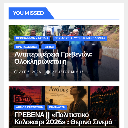
YOU MISSED
ΠΕΡΙΒΑΛΛΟΝ - ΤΑΞΙΔΙΑ
ΠΕΡΙΦΕΡΕΙΑ ΔΥΤΙΚΗΣ ΜΑΚΕΔΟΝΙΑΣ
ΠΡΩΤΟΣΕΛΙΔΟ
ΤΟΠΙΚΑ
Αντιπεριφέρεια Γρεβενών:
Ολοκληρώνεται η
ασφαλτόστρωση της οδού
ΑΥΓ 6, 2026
ΧΡΉΣΤΟΣ ΜΊΜΗΣ
Περιβόλι – Αβδέλλα
ΔΗΜΟΣ ΓΡΕΒΕΝΩΝ
ΕΚΔΗΛΩΣΗ
ΓΡΕΒΕΝΑ || «Πολιτιστικό
Καλοκαίρι 2026» : Θερινό Σινεμά