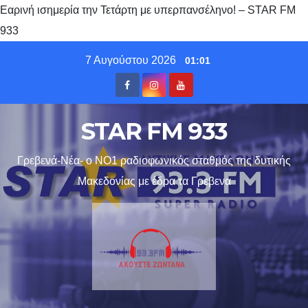
Εαρινή ισημερία την Τετάρτη με υπερπανσέληνο! – STAR FM
933
Skip
7 Αυγούστου 2026
01:01
to
content
STAR FM 933
Γρεβενά-Νέα- ο ΝΟ1 ραδιοφωνικός σταθμός της δυτικής
Μακεδονίας με έδρα τα Γρεβενα