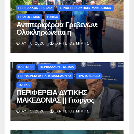
ΠΕΡΙΒΑΛΛΟΝ - ΤΑΞΙΔΙΑ
ΠΕΡΙΦΕΡΕΙΑ ΔΥΤΙΚΗΣ ΜΑΚΕΔΟΝΙΑΣ
ΠΡΩΤΟΣΕΛΙΔΟ
ΤΟΠΙΚΑ
Αντιπεριφέρεια Γρεβενών:
Ολοκληρώνεται η
ασφαλτόστρωση της οδού
ΑΥΓ 6, 2026
ΧΡΉΣΤΟΣ ΜΊΜΗΣ
Περιβόλι – Αβδέλλα
ΚΑΣΤΟΡΙΑ
ΠΕΡΙΒΑΛΛΟΝ - ΤΑΞΙΔΙΑ
ΠΕΡΙΦΕΡΕΙΑ ΔΥΤΙΚΗΣ ΜΑΚΕΔΟΝΙΑΣ
ΠΡΩΤΟΣΕΛΙΔΟ
ΤΟΠΙΚΑ
ΠΕΡΙΦΕΡΕΙΑ ΔΥΤΙΚΗΣ
ΜΑΚΕΔΟΝΙΑΣ || Γιώργος
Αμανατίδης για Φράγμα
ΑΥΓ 5, 2026
ΧΡΉΣΤΟΣ ΜΊΜΗΣ
Νεστορίου: «Η δέσμευσή μας
γίνεται πράξη με εξασφαλισμένη
χρηματοδότηση»