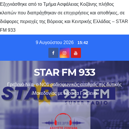
Εξιχνιάσθηκε από το Τμήμα Ασφάλειας Κοζάνης πλήθος
κλοπών που διαπράχθηκαν σε επιχειρήσεις και αποθήκες, σε
διάφορες περιοχές της Βόρειας και Κεντρικής Ελλάδας – STAR
FM 933
Skip
9 Αυγούστου 2026
15:42
to
content
STAR FM 933
Γρεβενά-Νέα- ο ΝΟ1 ραδιοφωνικός σταθμός της δυτικής
Μακεδονίας με έδρα τα Γρεβενα