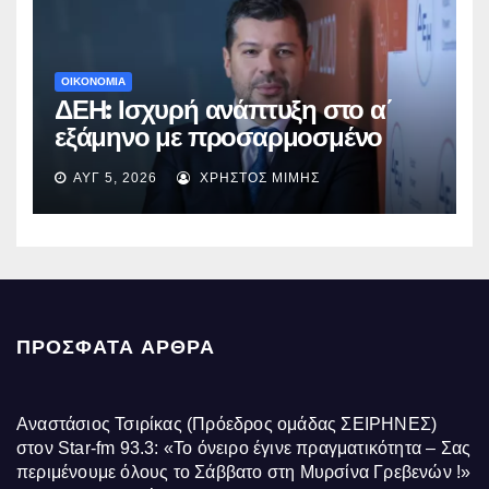
ΟΙΚΟΝΟΜΙΑ
ΔΕΗ: Ισχυρή ανάπτυξη στο α΄
εξάμηνο με προσαρμοσμένο
EBITDA στα €1,2 δισ.
ΑΥΓ 5, 2026
ΧΡΉΣΤΟΣ ΜΊΜΗΣ
ΠΡΌΣΦΑΤΑ ΆΡΘΡΑ
Αναστάσιος Τσιρίκας (Πρόεδρος ομάδας ΣΕΙΡΗΝΕΣ)
στον Star-fm 93.3: «Το όνειρο έγινε πραγματικότητα – Σας
περιμένουμε όλους το Σάββατο στη Μυρσίνα Γρεβενών !»