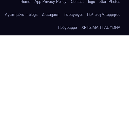
Home
App Privacy Policy
Contact
logo
Star- Photos
Αγαπημένα – blogs
Διαφήμιση
Παραγωγοί
Πολιτική Απορρήτου
Πρόγραμμα
ΧΡΗΣΙΜΑ ΤΗΛΕΦΩΝΑ