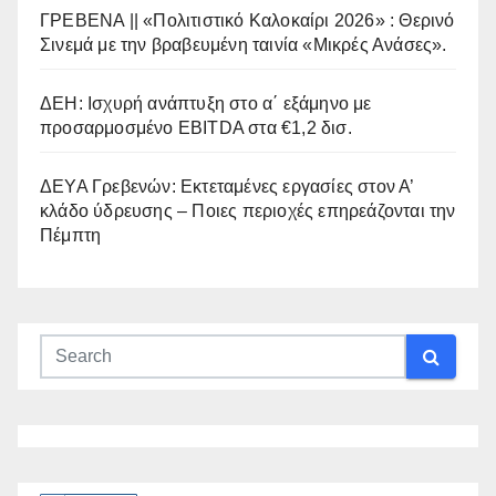
ΓΡΕΒΕΝΑ || «Πολιτιστικό Καλοκαίρι 2026» : Θερινό
Σινεμά με την βραβευμένη ταινία «Μικρές Ανάσες».
ΔΕΗ: Ισχυρή ανάπτυξη στο α΄ εξάμηνο με
προσαρμοσμένο EBITDA στα €1,2 δισ.
ΔΕΥΑ Γρεβενών: Εκτεταμένες εργασίες στον Α’
κλάδο ύδρευσης – Ποιες περιοχές επηρεάζονται την
Πέμπτη