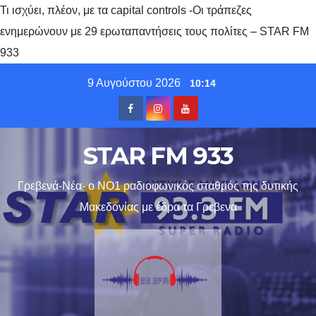
Τι ισχύει, πλέον, με τα capital controls -Οι τράπεζες
ενημερώνουν με 29 ερωταπαντήσεις τους πολίτες – STAR FM
933
Skip
9 Αυγούστου 2026
10:14
to
content
STAR FM 933
Γρεβενά-Νέα- ο ΝΟ1 ραδιοφωνικός σταθμός της δυτικής
Μακεδονίας με έδρα τα Γρεβενα