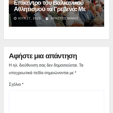
Επίκεντρο του Βαλκανικού
Αθλητισμού τα Γρεβενά: Με
απόλυτη επιτυχία
ΙΟΎΛ 27, 2026
ΧΡΉΣΤΟΣ ΜΊΜΗΣ
ολοκληρώθηκε το Πρωτάθλημα
Βόλεϊ Κοριτσιών Κ16 – (εικόνες)
Αφήστε μια απάντηση
Η ηλ. διεύθυνση σας δεν δημοσιεύεται.
Τα
υποχρεωτικά πεδία σημειώνονται με
*
Σχόλιο
*