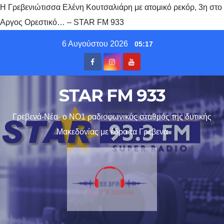
Η Γρεβενιώτισσα Ελένη Κουτσαλιάρη με ατομικό ρεκόρ, 3η στο
Αργος Ορεστικό… – STAR FM 933
Skip
6 Αυγούστου 2026
05:17
to
content
STAR FM 933
Γρεβενά-Νέα- ο ΝΟ1 ραδιοφωνικός σταθμός της δυτικής
Μακεδονίας με έδρα τα Γρεβενα