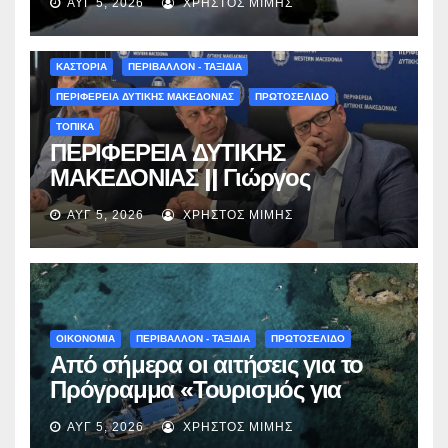
ΑΥΓ 5, 2026
ΧΡΉΣΤΟΣ ΜΊΜΗΣ
επηρεάζονται την Πέμπτη
ΚΑΣΤΟΡΙΑ
ΠΕΡΙΒΑΛΛΟΝ - ΤΑΞΙΔΙΑ
ΠΕΡΙΦΕΡΕΙΑ ΔΥΤΙΚΗΣ ΜΑΚΕΔΟΝΙΑΣ
ΠΡΩΤΟΣΕΛΙΔΟ
ΤΟΠΙΚΑ
ΠΕΡΙΦΕΡΕΙΑ ΔΥΤΙΚΗΣ
ΜΑΚΕΔΟΝΙΑΣ || Γιώργος
Αμανατίδης για Φράγμα
ΑΥΓ 5, 2026
ΧΡΉΣΤΟΣ ΜΊΜΗΣ
Νεστορίου: «Η δέσμευσή μας
γίνεται πράξη με εξασφαλισμένη
χρηματοδότηση»
ΟΙΚΟΝΟΜΙΑ
ΠΕΡΙΒΑΛΛΟΝ - ΤΑΞΙΔΙΑ
ΠΡΩΤΟΣΕΛΙΔΟ
Από σήμερα οι αιτήσεις για το
Πρόγραμμα «Τουρισμός για
Όλους 2026-2027» – Πότε λήγει
ΑΥΓ 5, 2026
ΧΡΉΣΤΟΣ ΜΊΜΗΣ
η προσθεσμία