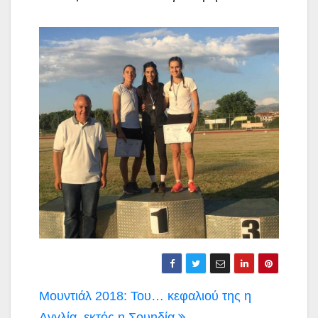
Πλοήγηση
Μουντιάλ 2018: Του… κεφαλιού της η
Αγγλία, εκτός η Σουηδία