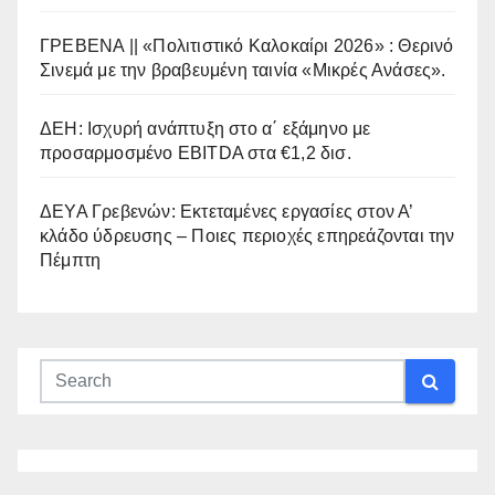
ΓΡΕΒΕΝΑ || «Πολιτιστικό Καλοκαίρι 2026» : Θερινό
Σινεμά με την βραβευμένη ταινία «Μικρές Ανάσες».
ΔΕΗ: Ισχυρή ανάπτυξη στο α΄ εξάμηνο με
προσαρμοσμένο EBITDA στα €1,2 δισ.
ΔΕΥΑ Γρεβενών: Εκτεταμένες εργασίες στον Α’
κλάδο ύδρευσης – Ποιες περιοχές επηρεάζονται την
Πέμπτη