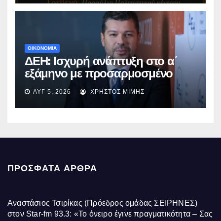
ΟΙΚΟΝΟΜΙΑ
ΔΕΗ: Ισχυρή ανάπτυξη στο α΄
εξάμηνο με προσαρμοσμένο
EBITDA στα €1,2 δισ.
ΑΥΓ 5, 2026
ΧΡΉΣΤΟΣ ΜΊΜΗΣ
ΠΡΌΣΦΑΤΑ ΆΡΘΡΑ
Αναστάσιος Τσιρίκας (Πρόεδρος ομάδας ΣΕΙΡΗΝΕΣ)
στον Star-fm 93.3: «Το όνειρο έγινε πραγματικότητα – Σας