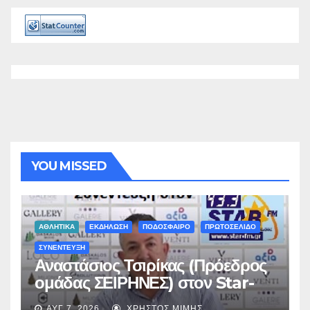
YOU MISSED
ΑΘΛΗΤΙΚΑ
ΕΚΔΗΛΩΣΗ
ΠΟΔΟΣΦΑΙΡΟ
ΠΡΩΤΟΣΕΛΙΔΟ
ΣΥΝΕΝΤΕΥΞΗ
Αναστάσιος Τσιρίκας (Πρόεδρος
ομάδας ΣΕΙΡΗΝΕΣ) στον Star-
fm 93.3: «Το όνειρο έγινε
ΑΥΓ 7, 2026
ΧΡΉΣΤΟΣ ΜΊΜΗΣ