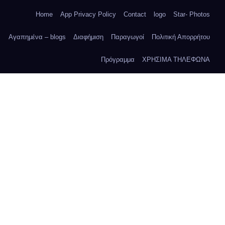
Home
App Privacy Policy
Contact
logo
Star- Photos
Αγαπημένα – blogs
Διαφήμιση
Παραγωγοί
Πολιτική Απορρήτου
Πρόγραμμα
ΧΡΗΣΙΜΑ ΤΗΛΕΦΩΝΑ