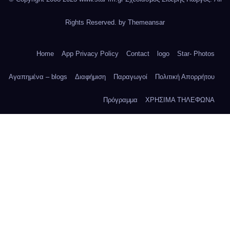
Rights Reserved. by
Themeansar
Home
App Privacy Policy
Contact
logo
Star- Photos
Αγαπημένα – blogs
Διαφήμιση
Παραγωγοί
Πολιτική Απορρήτου
Πρόγραμμα
ΧΡΗΣΙΜΑ ΤΗΛΕΦΩΝΑ