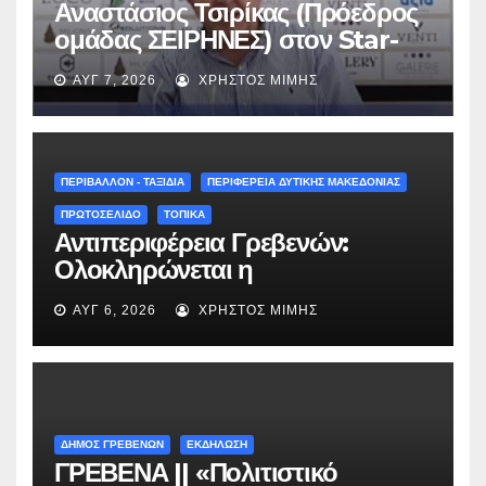
Αναστάσιος Τσιρίκας (Πρόεδρος
ομάδας ΣΕΙΡΗΝΕΣ) στον Star-
fm 93.3: «Το όνειρο έγινε
ΑΥΓ 7, 2026
ΧΡΉΣΤΟΣ ΜΊΜΗΣ
πραγματικότητα – Σας
περιμένουμε όλους το Σάββατο
στη Μυρσίνα Γρεβενών !» –
(audio)
ΠΕΡΙΒΑΛΛΟΝ - ΤΑΞΙΔΙΑ
ΠΕΡΙΦΕΡΕΙΑ ΔΥΤΙΚΗΣ ΜΑΚΕΔΟΝΙΑΣ
ΠΡΩΤΟΣΕΛΙΔΟ
ΤΟΠΙΚΑ
Αντιπεριφέρεια Γρεβενών:
Ολοκληρώνεται η
ασφαλτόστρωση της οδού
ΑΥΓ 6, 2026
ΧΡΉΣΤΟΣ ΜΊΜΗΣ
Περιβόλι – Αβδέλλα
ΔΗΜΟΣ ΓΡΕΒΕΝΩΝ
ΕΚΔΗΛΩΣΗ
ΓΡΕΒΕΝΑ || «Πολιτιστικό