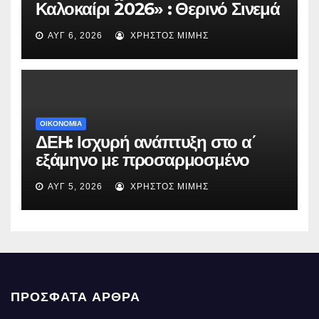
Καλοκαίρι 2026» : Θερινό Σινεμά
με την βραβευμένη ταινία
ΑΥΓ 6, 2026
ΧΡΉΣΤΟΣ ΜΊΜΗΣ
«Μικρές Ανάσες».
ΟΙΚΟΝΟΜΙΑ
ΔΕΗ: Ισχυρή ανάπτυξη στο α΄
εξάμηνο με προσαρμοσμένο
EBITDA στα €1,2 δισ.
ΑΥΓ 5, 2026
ΧΡΉΣΤΟΣ ΜΊΜΗΣ
ΠΡΌΣΦΑΤΑ ΆΡΘΡΑ