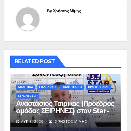
By
Χρήστος Μίμης
RELATED POST
ΑΘΛΗΤΙΚΑ
ΕΚΔΗΛΩΣΗ
ΠΟΔΟΣΦΑΙΡΟ
ΠΡΩΤΟΣΕΛΙΔΟ
ΣΥΝΕΝΤΕΥΞΗ
Αναστάσιος Τσιρίκας (Πρόεδρος
ομάδας ΣΕΙΡΗΝΕΣ) στον Star-
fm 93.3: «Το όνειρο έγινε
ΑΥΓ 7, 2026
ΧΡΉΣΤΟΣ ΜΊΜΗΣ
πραγματικότητα – Σας