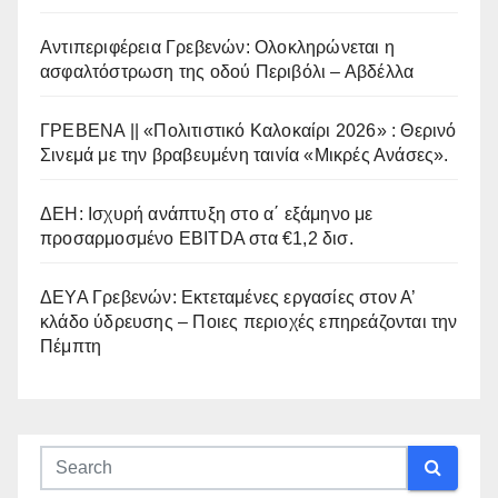
Αντιπεριφέρεια Γρεβενών: Ολοκληρώνεται η
ασφαλτόστρωση της οδού Περιβόλι – Αβδέλλα
ΓΡΕΒΕΝΑ || «Πολιτιστικό Καλοκαίρι 2026» : Θερινό
Σινεμά με την βραβευμένη ταινία «Μικρές Ανάσες».
ΔΕΗ: Ισχυρή ανάπτυξη στο α΄ εξάμηνο με
προσαρμοσμένο EBITDA στα €1,2 δισ.
ΔΕΥΑ Γρεβενών: Εκτεταμένες εργασίες στον Α’
κλάδο ύδρευσης – Ποιες περιοχές επηρεάζονται την
Πέμπτη