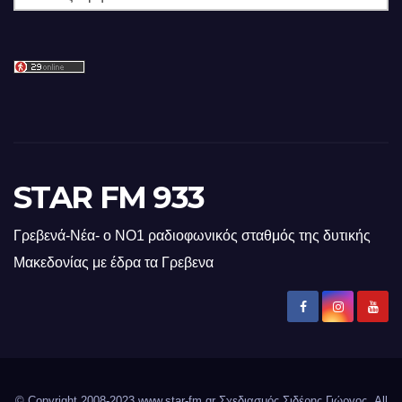
STAR FM 933
Γρεβενά-Νέα- ο ΝΟ1 ραδιοφωνικός σταθμός της δυτικής
Μακεδονίας με έδρα τα Γρεβενα
© Copyright 2008-2023 www.star-fm.gr Σχεδιασμός Σιδέρης Γιώργος. All