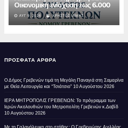
Οικονομική ενίσχυση έως 6.000
ευρώ σε οικογένειες του
ΑΥΓ 9, 2026
ΧΡΉΣΤΟΣ ΜΊΜΗΣ
Περιβολίου Γρεβενών από τον
Όμιλο Σαράντη
ΠΡΌΣΦΑΤΑ ΆΡΘΡΑ
Ο Δήμος Γρεβενών τιμά τη Μεγάλη Παναγιά στη Σαμαρίνα
με Θεία Λειτουργία και “Τσιάτσιο”
10 Αυγούστου 2026
ΙΕΡΑ ΜΗΤΡΟΠΟΛΙΣ ΓΡΕΒΕΝΩΝ: Το πρόγραμμα των
Ιερών Ακολουθιών του Μητροπολίτη Γρεβενών κ.Δαβίδ
10 Αυγούστου 2026
Με τη Γαλανόλευκη στο στήθος: Ο Γρεβενιώτης Αχιλλέας