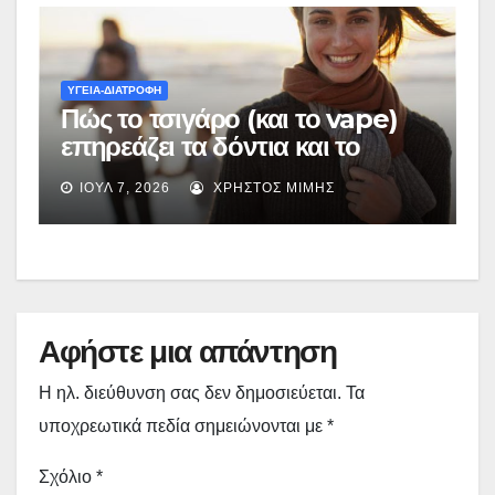
ΥΓΕΙΑ-ΔΙΑΤΡΟΦΗ
Πώς το τσιγάρο (και το vape)
επηρεάζει τα δόντια και το
στόμα
ΙΟΎΛ 7, 2026
ΧΡΉΣΤΟΣ ΜΊΜΗΣ
Αφήστε μια απάντηση
Η ηλ. διεύθυνση σας δεν δημοσιεύεται.
Τα
υποχρεωτικά πεδία σημειώνονται με
*
Σχόλιο
*