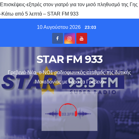
Επισκέψεις-εξπρές στον γιατρό για τον μισό πληθυσμό της Γης
-Κάτω από 5 λεπτά – STAR FM 933
Skip
10 Αυγούστου 2026
23:03
to
content
STAR FM 933
Γρεβενά-Νέα- ο ΝΟ1 ραδιοφωνικός σταθμός της δυτικής
Μακεδονίας με έδρα τα Γρεβενα