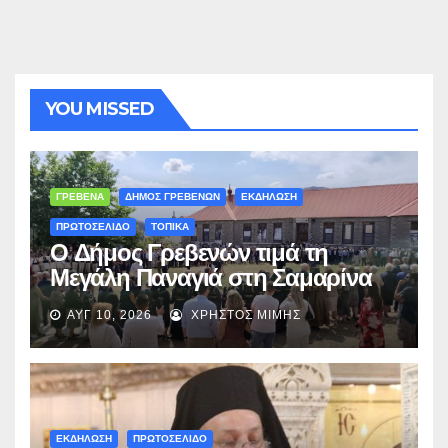
YOU MISSED
ΓΡΕΒΕΝΑ
ΔΗΜΟΣ ΓΡΕΒΕΝΩΝ
ΕΚΔΗΛΩΣΗ
ΠΡΩΤΟΣΕΛΙΔΟ
ΤΟΠΙΚΑ
Ο Δήμος Γρεβενών τιμά τη
Μεγάλη Παναγιά στη Σαμαρίνα
με Θεία Λειτουργία και “Τσιάτσιο”
ΑΥΓ 10, 2026
ΧΡΉΣΤΟΣ ΜΊΜΗΣ
ΕΚΔΗΛΩΣΗ
ΠΡΩΤΟΣΕΛΙΔΟ