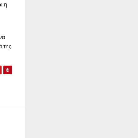
ι η
να
α της