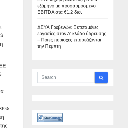
εξάμηνο με προσαρμοσμένο
EBITDA στα €1,2 δισ.
ι
ΔΕΥΑ Γρεβενών: Εκτεταμένες
εργασίες στον Α’ κλάδο ύδρευσης
νώ
– Ποιες περιοχές επηρεάζονται
τη
την Πέμπτη
 ΕΕ
5
να
 36%
τη
 της