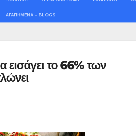
ΑΓΑΠΗΜΈΝΑ – BLOGS
α εισάγει το 66% των
λώνει