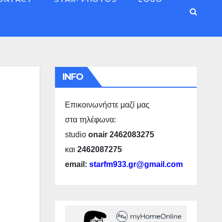
INFO
Επικοινωνήστε μαζί μας
στα τηλέφωνα:
studio
onair 2462083275
και
2462087275
email:
starfm933.gr@gmail.com