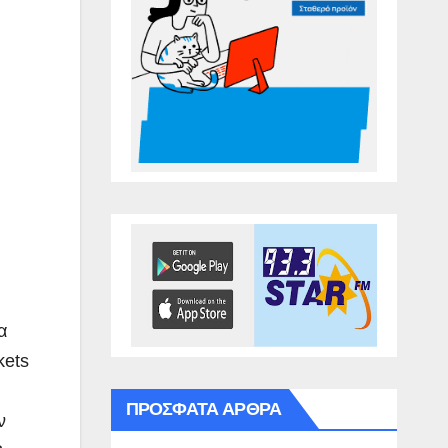
α
kets
ΠΡΌΣΦΑΤΑ ΆΡΘΡΑ
ν