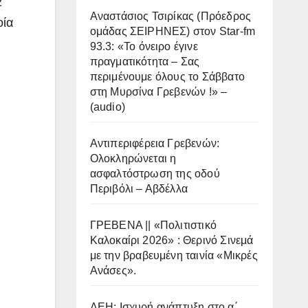
2
Αναστάσιος Τσιρίκας (Πρόεδρος
οία
ομάδας ΣΕΙΡΗΝΕΣ) στον Star-fm
93.3: «Το όνειρο έγινε
πραγματικότητα – Σας
περιμένουμε όλους το Σάββατο
στη Μυρσίνα Γρεβενών !» –
(audio)
Αντιπεριφέρεια Γρεβενών:
Ολοκληρώνεται η
ασφαλτόστρωση της οδού
Περιβόλι – Αβδέλλα
ΓΡΕΒΕΝΑ || «Πολιτιστικό
Καλοκαίρι 2026» : Θερινό Σινεμά
με την βραβευμένη ταινία «Μικρές
Ανάσες».
ΔΕΗ: Ισχυρή ανάπτυξη στο α΄