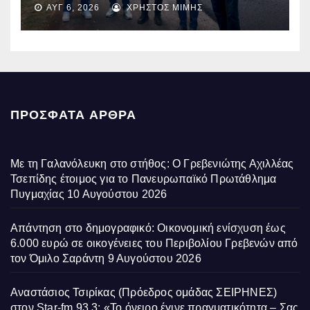
ΑΥΓ 6, 2026
ΧΡΉΣΤΟΣ ΜΊΜΗΣ
Περιβόλι – Αβδέλλα
ΠΡΌΣΦΑΤΑ ΆΡΘΡΑ
Με τη Γαλανόλευκη στο στήθος: Ο Γρεβενιώτης Αχιλλέας
Τσεπίδης έτοιμος για το Πανευρωπαϊκό Πρωτάθλημα
Πυγμαχίας
10 Αυγούστου 2026
Απάντηση στο δημογραφικό: Οικονομική ενίσχυση έως
6.000 ευρώ σε οικογένειες του Περιβολίου Γρεβενών από
τον Όμιλο Σαράντη
9 Αυγούστου 2026
Αναστάσιος Τσιρίκας (Πρόεδρος ομάδας ΣΕΙΡΗΝΕΣ)
στον Star-fm 93.3: «Το όνειρο έγινε πραγματικότητα – Σας