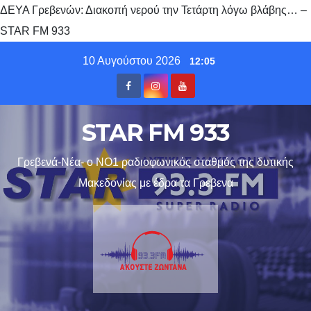
ΔΕΥΑ Γρεβενών: Διακοπή νερού την Τετάρτη λόγω βλάβης… –
STAR FM 933
Skip
10 Αυγούστου 2026
12:05
to
content
STAR FM 933
Γρεβενά-Νέα- ο ΝΟ1 ραδιοφωνικός σταθμός της δυτικής
Μακεδονίας με έδρα τα Γρεβενα