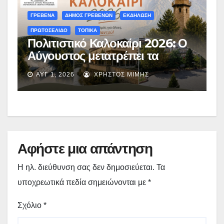
ΓΡΕΒΕΝΑ
ΔΗΜΟΣ ΓΡΕΒΕΝΩΝ
ΕΚΔΗΛΩΣΗ
ΠΡΩΤΟΣΕΛΙΔΟ
ΤΟΠΙΚΑ
Πολιτιστικό Καλοκαίρι 2026: Ο
Αύγουστος μετατρέπει τα
Γρεβενά σε μια απέραντη σκηνή
ΑΥΓ 1, 2026
ΧΡΉΣΤΟΣ ΜΊΜΗΣ
πολιτισμού – Το αναλυτικό
πρόγραμμα
Αφήστε μια απάντηση
Η ηλ. διεύθυνση σας δεν δημοσιεύεται.
Τα
υποχρεωτικά πεδία σημειώνονται με
*
Σχόλιο
*